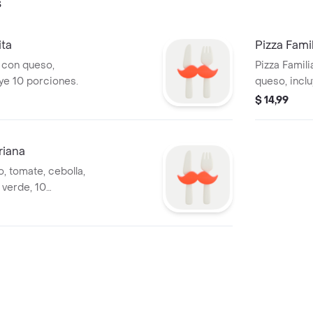
s
ita
Pizza Fami
a con queso,
Pizza Famil
uye 10 porciones.
queso, inclu
10 porcione
$ 14,99
riana
, tomate, cebolla,
 verde, 10