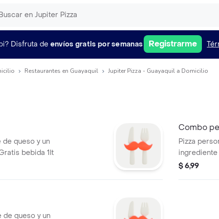
Registrarme
pi?
Disfruta de
envíos gratis por semanas
Tér
icilio
Restaurantes en Guayaquil
Jupiter Pizza - Guayaquil a Domicilio
Combo pe
e de queso y un
Pizza perso
Gratis bebida 1lt
ingrediente
gaseosa gra
$ 6,99
e de queso y un