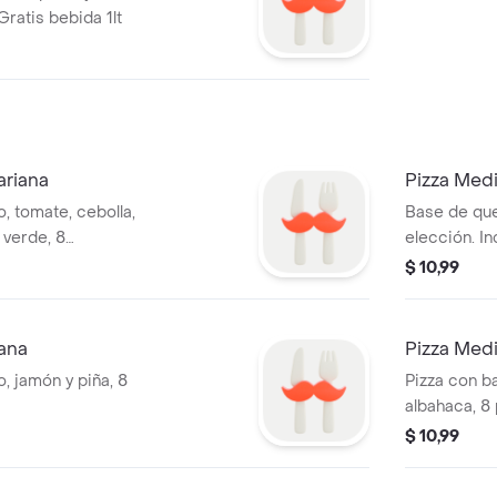
Gratis bebida 1lt
ariana
Pizza Med
, tomate, cebolla,
Base de que
 verde, 8
elección. In
$ 10,99
ana
Pizza Med
, jamón y piña, 8
Pizza con b
albahaca, 8
$ 10,99