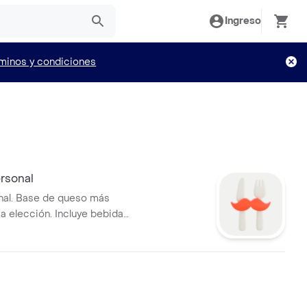
Ingreso
minos y condiciones
rsonal
nal. Base de queso más
 a elección. Incluye bebida
tis