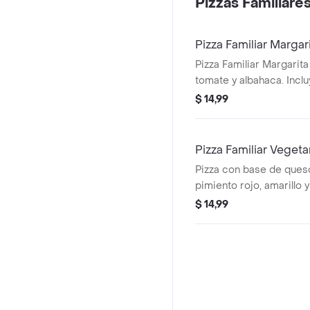
Pizzas Familiare
Pizza Familiar Margar
Pizza Familiar Margarit
tomate y albahaca. Incl
$ 14,99
Pizza Familiar Vegeta
Pizza con base de queso
pimiento rojo, amarillo y
porciones.
$ 14,99