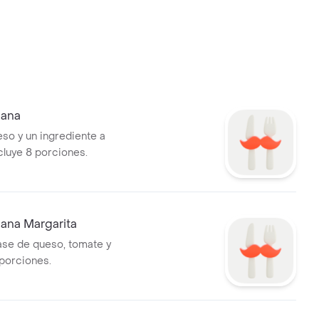
iana
so y un ingrediente a
cluye 8 porciones.
iana Margarita
ase de queso, tomate y
 porciones.