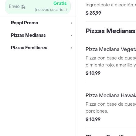
Gratis
ingrediente a elección. 
Envío
(nuevos usuarios)
$ 25,99
Rappi Promo
Pizzas Medianas
Pizzas Medianas
Pizzas Familiares
Pizza Mediana Veget
Pizza con base de queso
pimiento rojo, amarillo y
porciones.
$ 10,99
Pizza Mediana Hawai
Pizza con base de queso
porciones.
$ 10,99