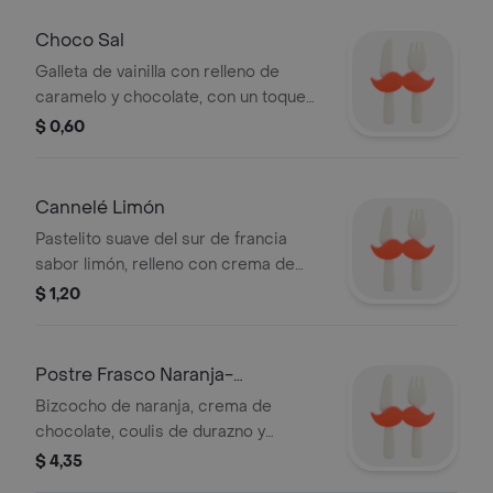
Choco Sal
Galleta de vainilla con relleno de
caramelo y chocolate, con un toque
de sal.
$ 0,60
Cannelé Limón
Pastelito suave del sur de francia
sabor limón, relleno con crema de
limón.
$ 1,20
Postre Frasco Naranja-
chocolate-durazno
Bizcocho de naranja, crema de
chocolate, coulis de durazno y
trocitos de durazno.
$ 4,35