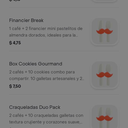
Financier Break
1 café + 2 financier mini pastelitos de
almendra dorados, ideales para la
pausa.
$ 4,75
Box Cookies Gourmand
2 cafés + 10 cookies combo para
compartir. 10 galletas artesanales y 2
cafés para endulzar tu día.
$ 7,50
Craqueladas Duo Pack
2 cafés + 10 craqueladas galletas con
textura crujiente y corazones suave,