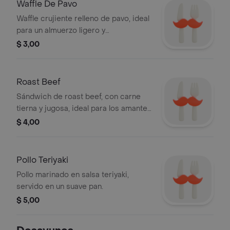
Waffle De Pavo
Waffle crujiente relleno de pavo, ideal
para un almuerzo ligero y
satisfactorio.
$ 3,00
Roast Beef
Sándwich de roast beef, con carne
tierna y jugosa, ideal para los amantes
de la carne.
$ 4,00
Pollo Teriyaki
Pollo marinado en salsa teriyaki,
servido en un suave pan.
$ 5,00