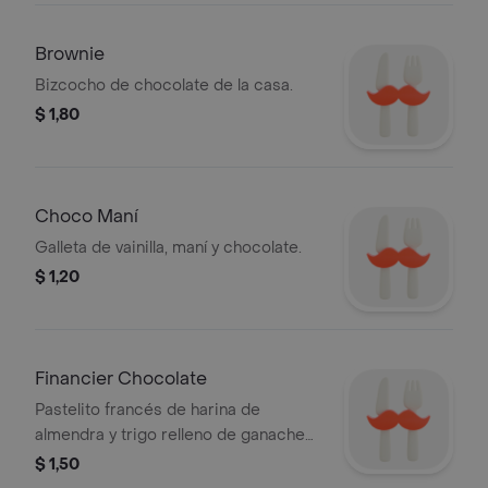
Brownie
Bizcocho de chocolate de la casa.
$ 1,80
Choco Maní
Galleta de vainilla, maní y chocolate.
$ 1,20
Financier Chocolate
Pastelito francés de harina de
almendra y trigo relleno de ganache
de chocolate.
$ 1,50