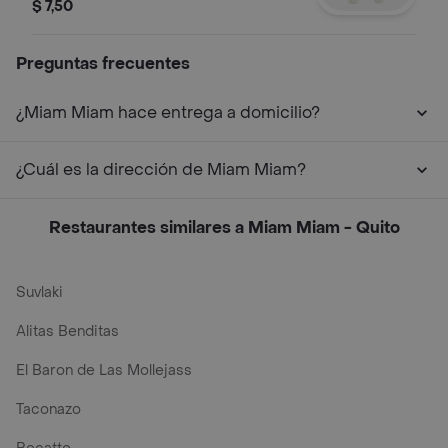
junto a 2 cafés.
$ 7,50
Preguntas frecuentes
¿Miam Miam hace entrega a domicilio?
¿Cuál es la dirección de Miam Miam?
Restaurantes similares a Miam Miam - Quito
Suvlaki
Alitas Benditas
El Baron de Las Mollejass
Taconazo