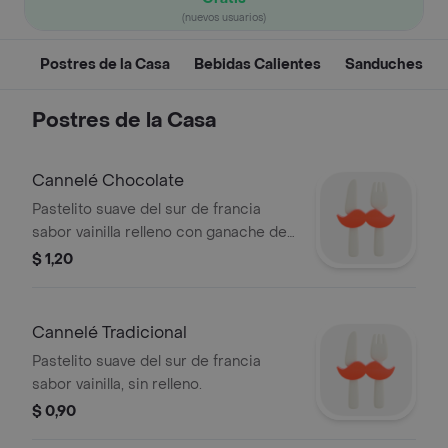
(nuevos usuarios)
Postres de la Casa
Bebidas Calientes
Sanduches
Postres de la Casa
Cannelé Chocolate
Pastelito suave del sur de francia
sabor vainilla relleno con ganache de
chocolate
$ 1,20
Cannelé Tradicional
Pastelito suave del sur de francia
sabor vainilla, sin relleno.
$ 0,90