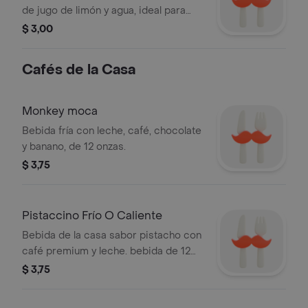
de jugo de limón y agua, ideal para
refrescarte.
$ 3,00
Cafés de la Casa
Monkey moca
Bebida fría con leche, café, chocolate
y banano, de 12 onzas.
$ 3,75
Pistaccino Frío O Caliente
Bebida de la casa sabor pistacho con
café premium y leche. bebida de 12
onzas. a elección: frío o caliente.
$ 3,75