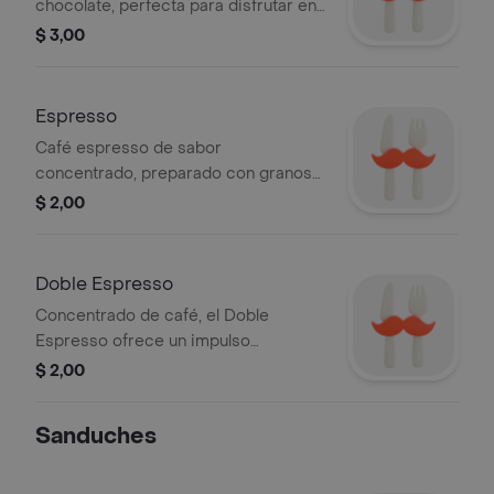
chocolate, perfecta para disfrutar en
días fríos.
$ 3,00
Espresso
Café espresso de sabor
concentrado, preparado con granos
finamente molidos para un despertar
$ 2,00
pleno.
Doble Espresso
Concentrado de café, el Doble
Espresso ofrece un impulso
energético.
$ 2,00
Sanduches