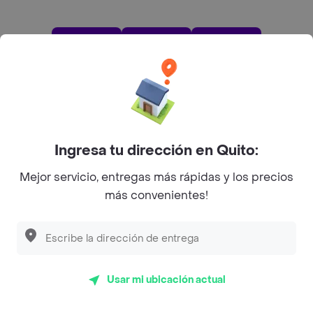
App Store
Google play
AppGallery
Pide tu comida favorita cerca de ti
Ingresa tu dirección en Quito:
Categorías
Mejor servicio, entregas más rápidas y los precios
más convenientes!
Únete a Rappi
Sobre Rappi
Usar mi ubicación actual
Facebook
Twitter
Instagram