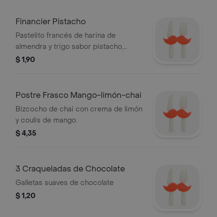
Financier Pistacho
Pastelito francés de harina de
almendra y trigo sabor pistacho,
relleno de ganache de pistacho.
$ 1,90
Postre Frasco Mango-limón-chai
Bizcocho de chai con crema de limón
y coulis de mango.
$ 4,35
3 Craqueladas de Chocolate
Galletas suaves de chocolate
$ 1,20