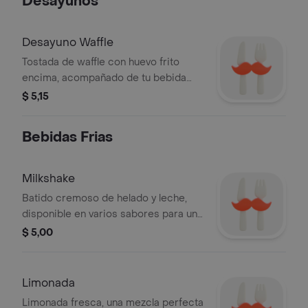
Desayunos
Desayuno Waffle
Tostada de waffle con huevo frito
encima, acompañado de tu bebida
caliente 8 oz de la casa y jugo de
$ 5,15
temporada 12 oz
Bebidas Frias
Milkshake
Batido cremoso de helado y leche,
disponible en varios sabores para un
refresco perfecto.
$ 5,00
Limonada
Limonada fresca, una mezcla perfecta