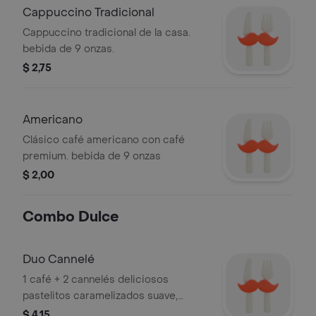
Cappuccino Tradicional
Cappuccino tradicional de la casa.
bebida de 9 onzas.
$ 2,75
Americano
Clásico café americano con café
premium. bebida de 9 onzas
$ 2,00
Combo Dulce
Duo Cannelé
1 café + 2 cannelés deliciosos
pastelitos caramelizados suave,
perfectos con café.
$ 4,15