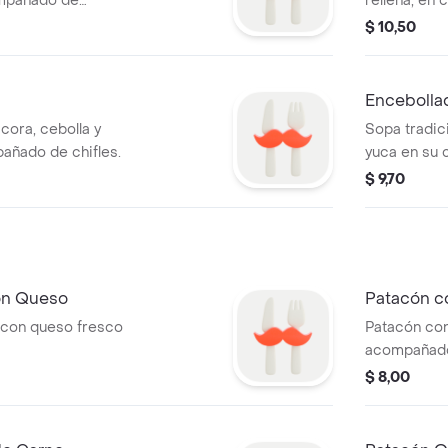
ompañado de
rellena, en 
acompañada
$ 10,50
arroz blanco
Encebolla
cora, cebolla y
Sopa tradici
añado de chifles.
yuca en su 
acompañado 
$ 9,70
on Queso
Patacón c
 con queso fresco
Patacón co
acompañado 
pimientos, 
$ 8,00