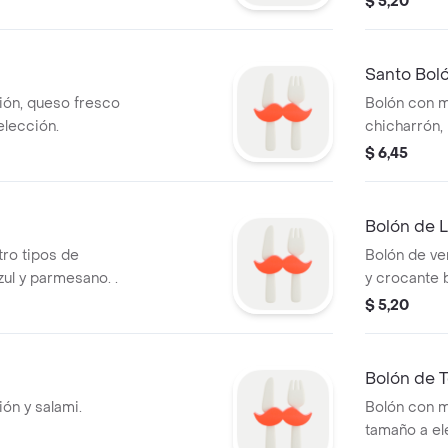
$ 5,20
Santo Bol
ión, queso fresco
Bolón con m
elección.
chicharrón,
queso. Tama
$ 6,45
Bolón de 
ro tipos de
Bolón de ve
zul y parmesano. .
y crocante 
trocitos de l
$ 5,20
Bolón de 
ón y salami.
Bolón con m
tamaño a el