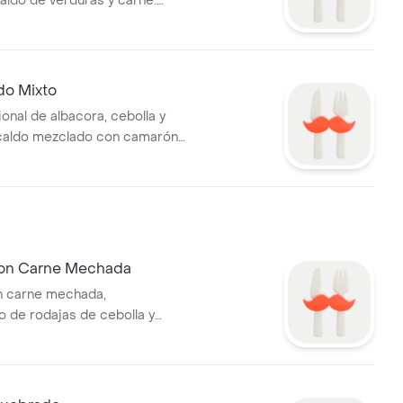
caldo de verduras y carne.
 de aguacate y porción de
.
do Mixto
onal de albacora, cebolla y
caldo mezclado con camarón.
de chifles.
on Carne Mechada
n carne mechada,
de rodajas de cebolla y
con toques de crema.