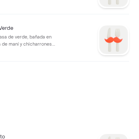
 Verde
asa de verde, bañada en
a de maní y chicharrones.
de huevo frito.
xto