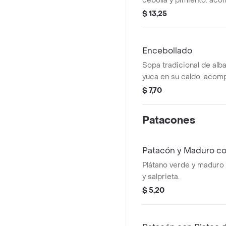
cebolla y pimiento. ac
chifles y aguacate.
$ 13,25
Encebollado
Sopa tradicional de alba
yuca en su caldo. acomp
$ 7,70
Patacones
Patacón y Maduro c
Plátano verde y maduro
y salprieta.
$ 5,20