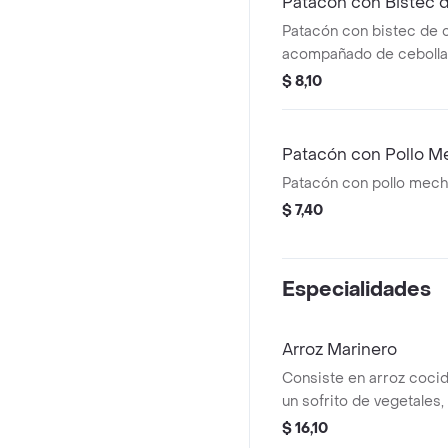
Patacón con Bistec 
Patacón con bistec de 
acompañado de cebolla 
salsa por encima.
$ 8,10
Patacón con Pollo 
Patacón con pollo mech
$ 7,40
Especialidades
Arroz Marinero
Consiste en arroz coci
un sofrito de vegetales,
aromáticas y una abund
$ 16,10
mariscos y pescados (