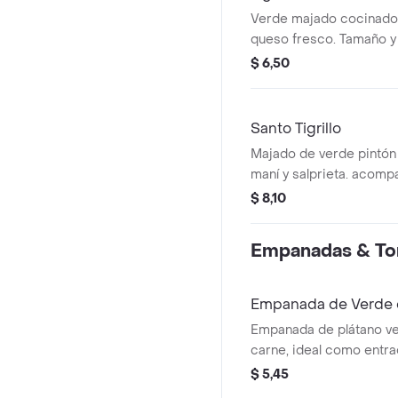
Verde majado cocinado
queso fresco. Tamaño y
$ 6,50
Santo Tigrillo
Majado de verde pintón
maní y salprieta. acom
chicharrón y queso.
$ 8,10
Empanadas & Tort
Empanada de Verde 
Empanada de plátano ve
carne, ideal como entra
$ 5,45