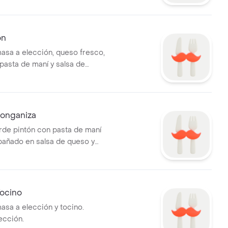
ón
asa a elección, queso fresco,
 pasta de maní y salsa de
ño a elección.
Longaniza
rde pintón con pasta de maní
bañado en salsa de queso y
onganiza fritos. .
Tocino
asa a elección y tocino.
ección.