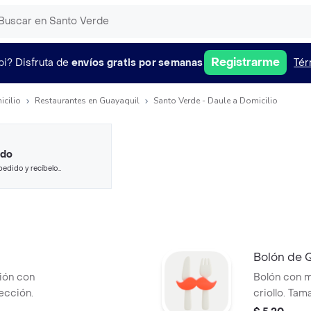
Registrarme
pi?
Disfruta de
envíos gratis por semanas
Tér
icilio
Restaurantes en Guayaquil
Santo Verde - Daule a Domicilio
ido
pedido y recíbelo
Bolón de 
ión con
Bolón con m
ección.
criollo. Tam