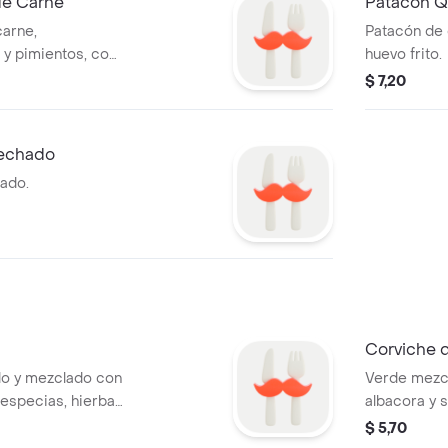
de Carne
Patacón 
carne,
Patacón de 
y pimientos, con
huevo frito.
$ 7,20
Mechado
ado.
Corviche 
do y mezclado con
Verde mezcl
 especias, hierbas
albacora y s
ante variedad de
$ 5,70
camarones,