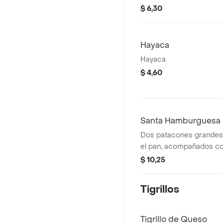
salsa de queso.
$ 6,30
Hayaca
Hayaca.
$ 4,60
Santa Hamburguesa
Dos patacones grandes
el pan, acompañados co
mechada, queso, chicha
$ 10,25
salsa de queso y agucat
Tigrillos
Tigrillo de Queso