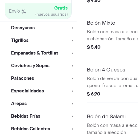
$ 4,80
Gratis
Envío
(nuevos usuarios)
Bolón Mixto
Desayunos
Bolón con masa a elecc
y chicharrón. Tamaño a 
Tigrillos
$ 5,40
Empanadas & Tortillas
Ceviches y Sopas
Bolón 4 Quesos
Patacones
Bolón de verde con cuat
queso: fresco, crema, a
Especialidades
$ 6,90
Arepas
Bebidas Frías
Bolón de Salami
Bolón con masa a elecci
Bebidas Calientes
tamaño a elección.