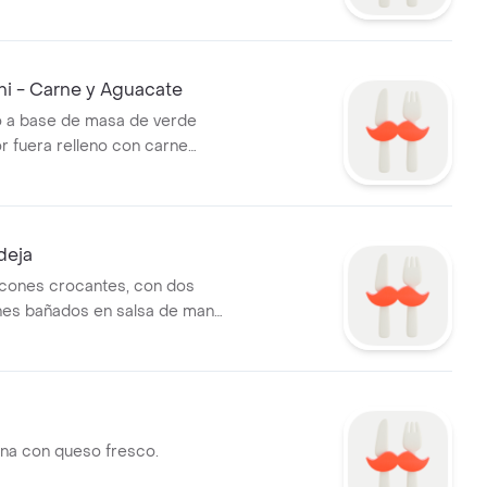
hi - Carne y Aguacate
lo a base de masa de verde
r fuera relleno con carne
uacate y bañado en salsa de
deja
cones crocantes, con dos
hes bañados en salsa de maní,
lones variados y tres rodajas
rito con queso.
ena con queso fresco.