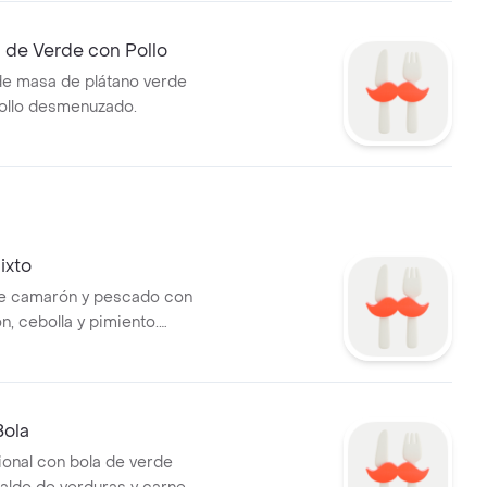
de Verde con Pollo
e masa de plátano verde
pollo desmenuzado.
ixto
de camarón y pescado con
n, cebolla y pimiento.
de chifles y aguacate.
Bola
ional con bola de verde