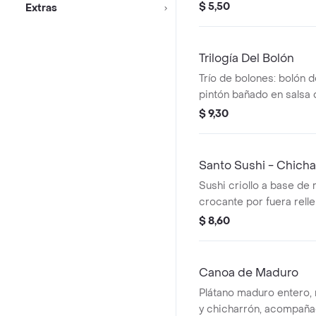
$ 5,50
Extras
Trilogía Del Bolón
Trío de bolones: bolón 
pintón bañado en salsa 
de maduro con queso.
$ 9,30
salprieta. .
Santo Sushi - Chich
Sushi criollo a base de
crocante por fuera rell
y queso bañado con salp
$ 8,60
queso
Canoa de Maduro
Plátano maduro entero, 
y chicharrón, acompañad