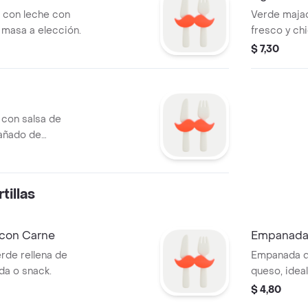
 con leche con
Verde maja
 masa a elección.
fresco y ch
elección.
$ 7,30
 con salsa de
pañado de
illas
con Carne
Empanada
rde rellena de
Empanada de
da o snack.
queso, idea
$ 4,80