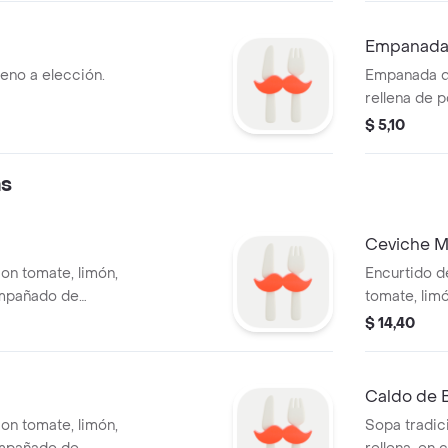
Empanada 
leno a elección.
Empanada d
rellena de 
$ 5,10
as
Ceviche M
on tomate, limón,
Encurtido 
ompañado de
tomate, limó
acompañado 
$ 14,40
Caldo de 
on tomate, limón,
Sopa tradic