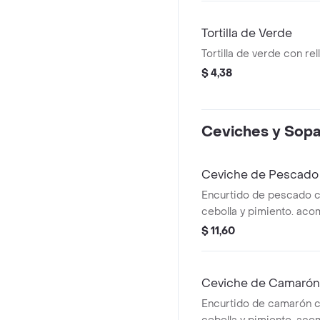
Tortilla de Verde
Tortilla de verde con rel
$ 4,38
Ceviches y Sop
Ceviche de Pescado
Encurtido de pescado c
cebolla y pimiento. ac
chifles y aguacate.
$ 11,60
Ceviche de Camarón
Encurtido de camarón c