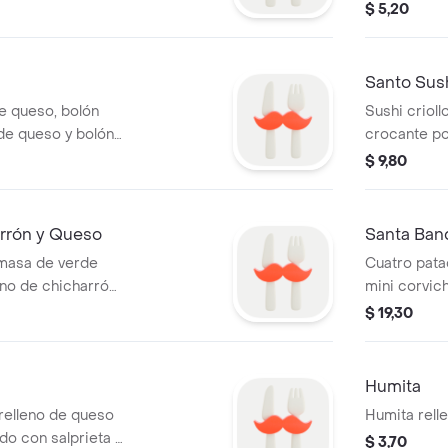
$ 5,20
Santo Sus
de queso, bolón
Sushi criol
de queso y bolón
crocante po
 Acompañados con
mechada, ag
$ 9,80
maní. .
arrón y Queso
Santa Ban
 masa de verde
Cuatro pata
eno de chicharrón
mini corvic
rieta y salsa de
tres mini bo
$ 19,30
de maduro f
Humita
relleno de queso
Humita rell
o con salprieta y
$ 3,70