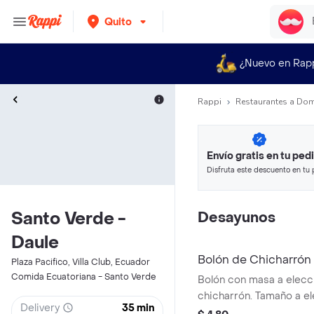
Quito
¿Nuevo en Rap
Rappi
Restaurantes a Dom
Envío gratis en tu ped
Disfruta este descuento en tu 
en minutos.
Santo Verde -
Desayunos
Daule
Bolón de Chicharrón
Plaza Pacifico, Villa Club, Ecuador
Comida Ecuatoriana - Santo Verde
Bolón con masa a elecc
chicharrón. Tamaño a el
Delivery
35 min