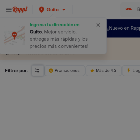
Quito
Ingresa tu dirección en
¿Nuevo en Rap
Quito
.
Mejor servicio,
entregas más rápidas y los
Restaurantes cerca de mí
precios más convenientes!
Restaurantes cerca de mí
Rappi
Filtrar por:
Promociones
Más de 4.5
Lle