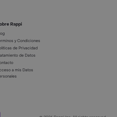
obre Rappi
log
érminos y Condiciones
olíticas de Privacidad
ratamiento de Datos
ontacto
cceso a mis Datos
ersonales
ry