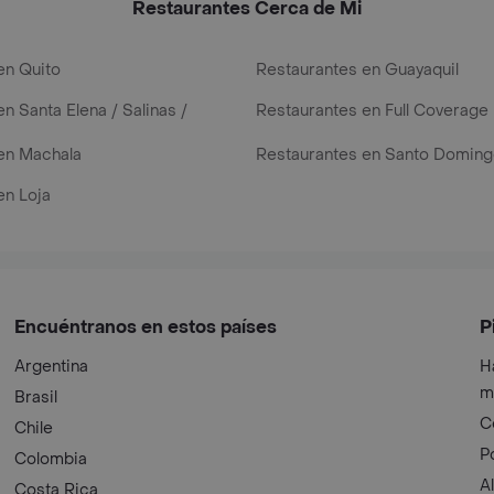
Restaurantes Cerca de Mi
en Quito
Restaurantes en Guayaquil
n Santa Elena / Salinas /
Restaurantes en Full Coverage
en Machala
Restaurantes en Santo Domin
en Loja
Encuéntranos en estos países
P
Argentina
H
m
Brasil
C
Chile
P
Colombia
A
Costa Rica