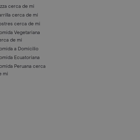
izza cerca de mi
arrilla cerca de mi
ostres cerca de mi
omida Vegetariana
erca de mi
omida a Domicilio
omida Ecuatoriana
omida Peruana cerca
e mi