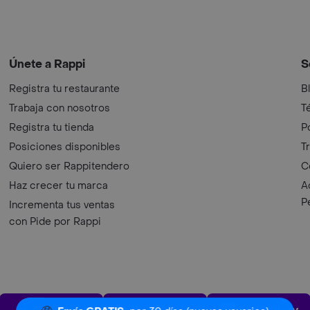
Únete a Rappi
S
Registra tu restaurante
B
Trabaja con nosotros
T
Registra tu tienda
P
Posiciones disponibles
T
Quiero ser Rappitendero
C
Haz crecer tu marca
A
P
Incrementa tus ventas
con Pide por Rappi
App Store
Play Store
AppGalle