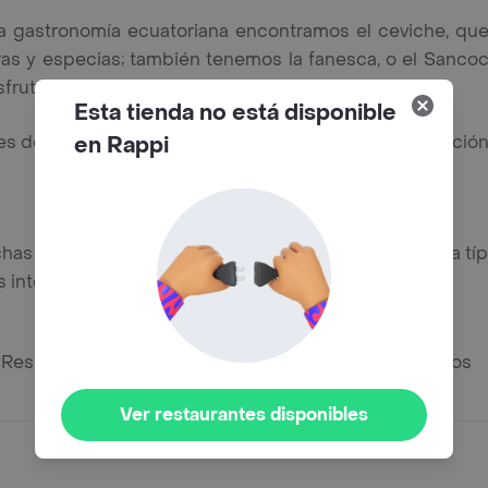
 la gastronomía ecuatoriana encontramos el ceviche, qu
ras y especias; también tenemos la fanesca, o el Sanco
isfrutan muchas personas en este país.
Esta tienda no está disponible
tes de Ecuador puedes encontrar cercanos a tu ubicación
en Rappi
as opciones más para disfrutar no solo de la comida típ
 internacionales.
n Restaurantes con Rappi y te lo entregamos en minutos
Ver restaurantes disponibles