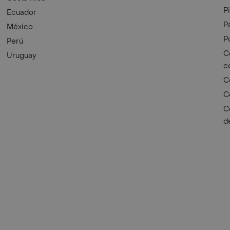
P
Ecuador
P
México
P
Perú
C
Uruguay
c
C
C
C
d