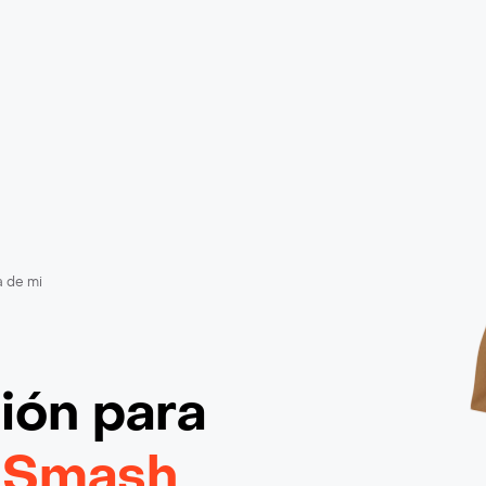
a de mi
ción
para
 Smash