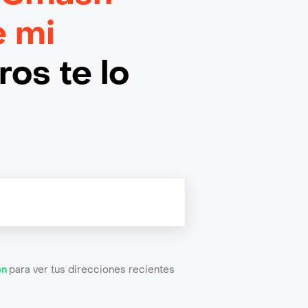
e mi
os te lo
ón
para ver tus direcciones recientes