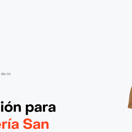
 de mi
ción
para
ría San