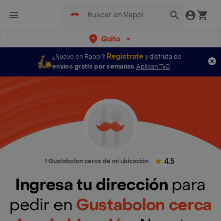
Quito
Regístrate
¿Nuevo en Rappi?
y disfruta de
envíos gratis por semanas
Aplican TyC
4.5
1 Gustabolon cerca de mi ubicación
Ingresa tu dirección
para
pedir en
Gustabolon cerca