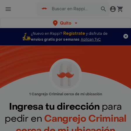
Quito
Regístrate
¿Nuevo en Rappi?
y disfruta de
envíos gratis por semanas
Aplican TyC
1 Cangrejo Criminal cerca de mi ubicación
Ingresa tu dirección
para
pedir en
Cangrejo Criminal
cerca de mi ubicación