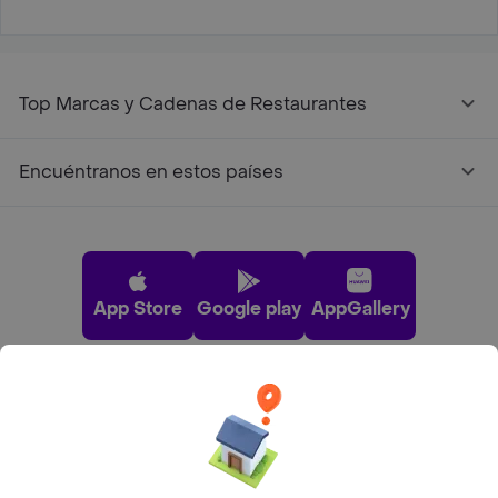
Top Marcas y Cadenas de Restaurantes
Encuéntranos en estos países
App Store
Google play
AppGallery
Pide tu comida favorita cerca de ti
Categorías