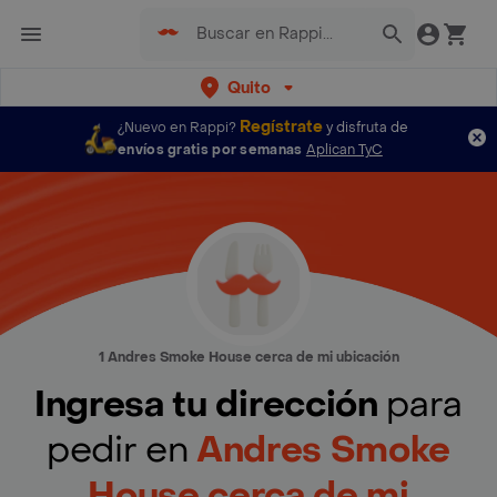
Quito
Regístrate
¿Nuevo en Rappi?
y disfruta de
envíos gratis por semanas
Aplican TyC
1 Andres Smoke House cerca de mi ubicación
Ingresa tu dirección
para
pedir en
Andres Smoke
House cerca de mi