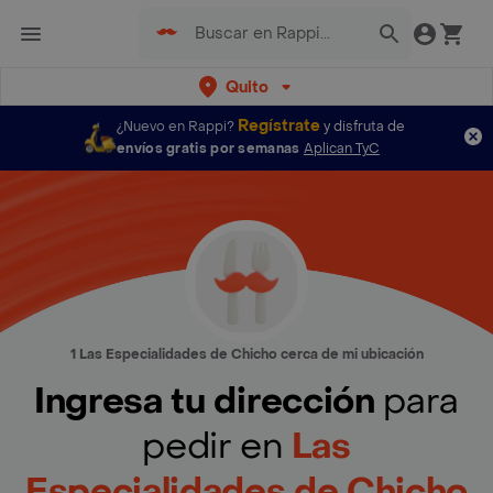
Quito
Regístrate
¿Nuevo en Rappi?
y disfruta de
envíos gratis por semanas
Aplican TyC
1 Las Especialidades de Chicho cerca de mi ubicación
Ingresa tu dirección
para
pedir en
Las
Especialidades de Chicho