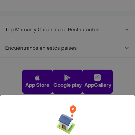
Top Marcas y Cadenas de Restaurantes
Encuéntranos en estos países
App Store
Google play
AppGallery
Pide tu comida favorita cerca de ti
Categorías