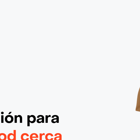
ción
para
ood cerca