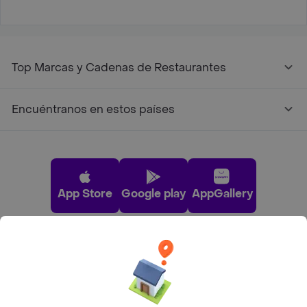
Top Marcas y Cadenas de Restaurantes
Encuéntranos en estos países
App Store
Google play
AppGallery
Pide tu comida favorita cerca de ti
Categorías