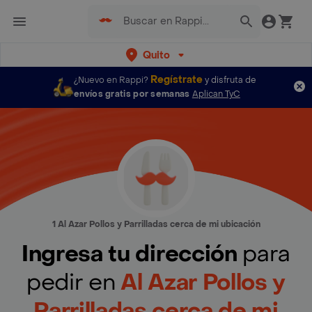
Quito
Regístrate
¿Nuevo en Rappi?
y disfruta de
envíos gratis por semanas
Aplican TyC
1 Al Azar Pollos y Parrilladas cerca de mi ubicación
Ingresa tu dirección
para
pedir en
Al Azar Pollos y
Parrilladas cerca de mi