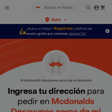
Quito
Regístrate
¿Nuevo en Rappi?
y disfruta de
envíos gratis por semanas
Aplican TyC
14 Mcdonalds Desayunos cerca de mi ubicación
Ingresa tu dirección
para
pedir en
Mcdonalds
Desayunos cerca de mi