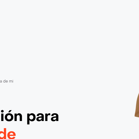
a de mi
ción
para
de