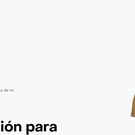
a de mi
ción
para