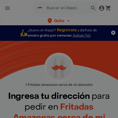
Quito
Regístrate
¿Nuevo en Rappi?
y disfruta de
envíos gratis por semanas
Aplican TyC
1 Fritadas Amazonas cerca de mi ubicación
Ingresa tu dirección
para
pedir en
Fritadas
Amazonas cerca de mi