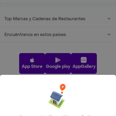
Top Marcas y Cadenas de Restaurantes
Encuéntranos en estos países
App Store
Google play
AppGallery
Pide tu comida favorita cerca de ti
Categorías