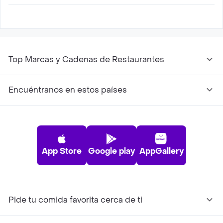
Sí, para todos los nuevos usuarios Rappi ofrece
15 días de entrega gratis con Rocoto
Cevicheria
Top Marcas y Cadenas de Restaurantes
Encuéntranos en estos países
App Store
Google play
AppGallery
Pide tu comida favorita cerca de ti