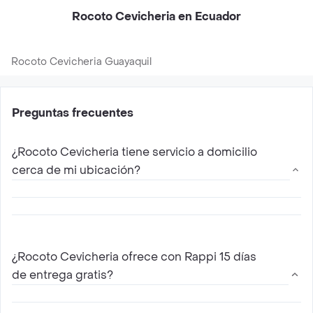
Rocoto Cevicheria en Ecuador
Rocoto Cevicheria Guayaquil
Preguntas frecuentes
¿Rocoto Cevicheria tiene servicio a domicilio
cerca de mi ubicación?
Si, Rocoto Cevicheria hace envíos a domicilio
con Rappi. Solo elige tu restaurante de Rocoto
¿Rocoto Cevicheria ofrece con Rappi 15 días
Cevicheria mas cercano, escoge entre las
de entrega gratis?
diferentes opciones de menú que ofrece ,
agregalas al carrito y paga online