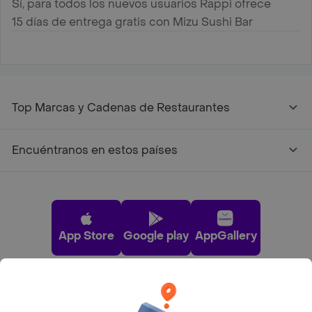
Sí, para todos los nuevos usuarios Rappi ofrece
15 días de entrega gratis con Mizu Sushi Bar
Top Marcas y Cadenas de Restaurantes
Encuéntranos en estos países
App Store
Google play
AppGallery
Pide tu comida favorita cerca de ti