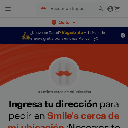
Quito
Regístrate
¿Nuevo en Rappi?
y disfruta de
envíos gratis por semanas
Aplican TyC
11 Smile's cerca de mi ubicación
Ingresa tu dirección
para
pedir en
Smile's cerca de
mi ubicación
¡Nosotros te