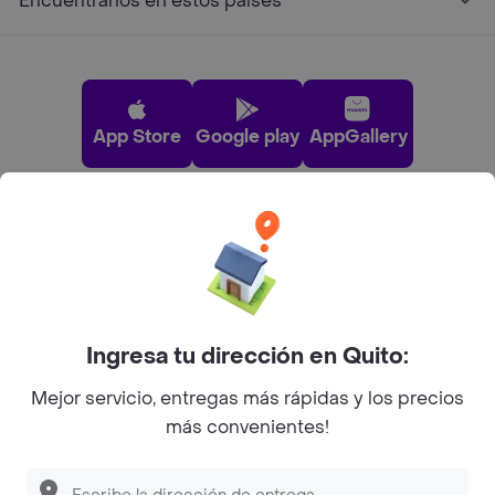
Encuéntranos en estos países
App Store
Google play
AppGallery
Pide tu comida favorita cerca de ti
Categorías
Ingresa tu dirección en Quito:
Únete a Rappi
Mejor servicio, entregas más rápidas y los precios
más convenientes!
Sobre Rappi
Descubre las
PROMOCIONES
que tenemos
para ti