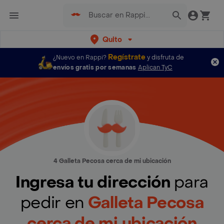
Quito
Regístrate
¿Nuevo en Rappi?
y disfruta de
envíos gratis por semanas
Aplican TyC
4 Galleta Pecosa cerca de mi ubicación
Ingresa tu dirección
para
pedir en
Galleta Pecosa
cerca de mi ubicación