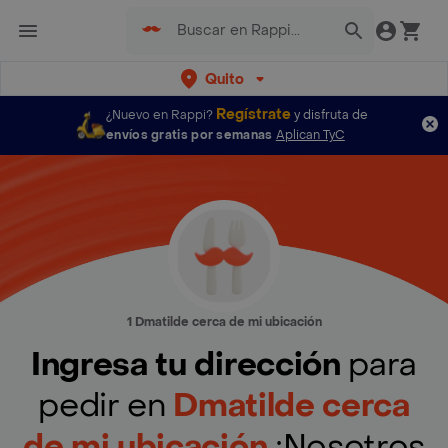
Quito
Regístrate
¿Nuevo en Rappi?
y disfruta de
envíos gratis por semanas
Aplican TyC
1 Dmatilde cerca de mi ubicación
Ingresa tu dirección
para
pedir en
Dmatilde cerca
de mi ubicación
¡Nosotros