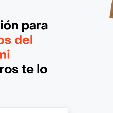
ción
para
os del
mi
os te lo