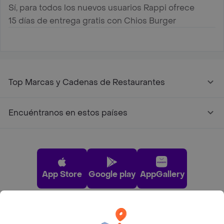
Sí, para todos los nuevos usuarios Rappi ofrece
15 días de entrega gratis con Chios Burger
Top Marcas y Cadenas de Restaurantes
Encuéntranos en estos países
App Store
Google play
AppGallery
Pide tu comida favorita cerca de ti