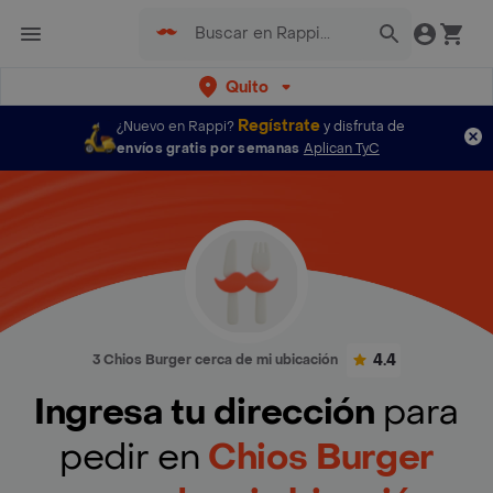
Quito
Regístrate
¿Nuevo en Rappi?
y disfruta de
envíos gratis por semanas
Aplican TyC
4.4
3 Chios Burger cerca de mi ubicación
Ingresa tu dirección
para
pedir en
Chios Burger