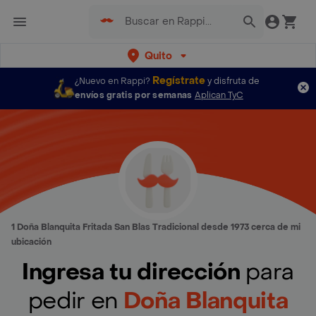
Quito
Regístrate
¿Nuevo en Rappi?
y disfruta de
envíos gratis por semanas
Aplican TyC
1 Doña Blanquita Fritada San Blas Tradicional desde 1973 cerca de mi
ubicación
Ingresa tu dirección
para
pedir en
Doña Blanquita