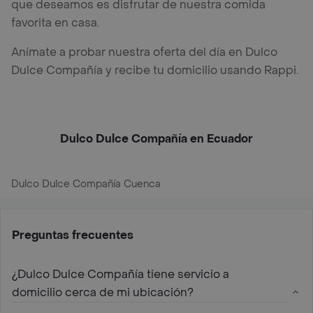
que deseamos es disfrutar de nuestra comida
favorita en casa.
Anímate a probar nuestra oferta del día en Dulco
Dulce Compañía y recibe tu domicilio usando Rappi.
Dulco Dulce Compañía en Ecuador
Dulco Dulce Compañía Cuenca
Preguntas frecuentes
¿Dulco Dulce Compañía tiene servicio a
domicilio cerca de mi ubicación?