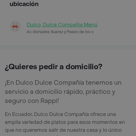
ubicación
Dulco, Dulce Compañia Menú
Av. Gonzales Suarez y Paseo de los c
¿Quieres pedir a domicilio?
¡En Dulco Dulce Compañía tenemos un
servicio a domicilio rápido, práctico y
seguro con Rappi!
En Ecuador, Dulco Dulce Compañía ofrece una
amplia variedad de platos para esos momentos en
que no queremos salir de nuestra casa y lo único