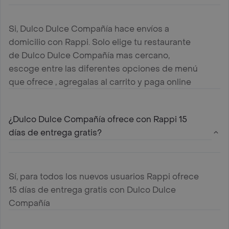
Si, Dulco Dulce Compañía hace envíos a
domicilio con Rappi. Solo elige tu restaurante
de Dulco Dulce Compañía mas cercano,
escoge entre las diferentes opciones de menú
que ofrece , agregalas al carrito y paga online
¿Dulco Dulce Compañía ofrece con Rappi 15
días de entrega gratis?
Sí, para todos los nuevos usuarios Rappi ofrece
15 días de entrega gratis con Dulco Dulce
Compañía