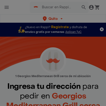
Quito
Regístrate
¿Nuevo en Rappi?
y disfruta de
envíos gratis por semanas
Aplican TyC
1 Georgios Mediterranean Grill cerca de mi ubicación
Ingresa tu dirección
para
pedir en
Georgios
Mediterranean Grill cerca