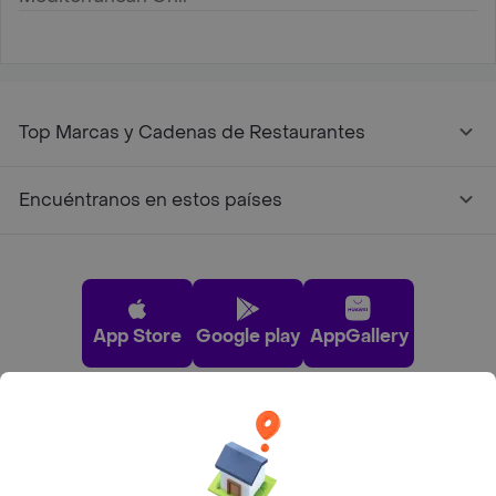
Top Marcas y Cadenas de Restaurantes
Encuéntranos en estos países
App Store
Google play
AppGallery
Pide tu comida favorita cerca de ti