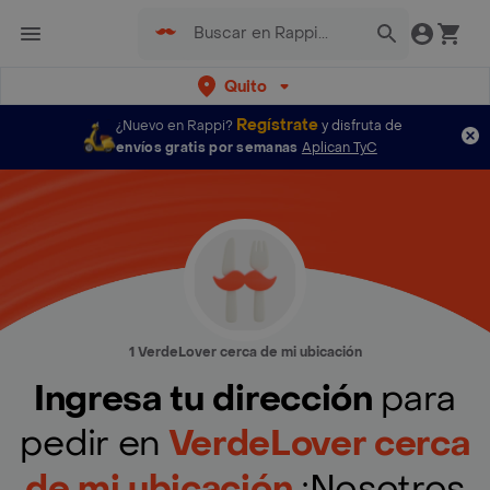
Quito
Regístrate
¿Nuevo en Rappi?
y disfruta de
envíos gratis por semanas
Aplican TyC
1 VerdeLover cerca de mi ubicación
Ingresa tu dirección
para
pedir en
VerdeLover cerca
de mi ubicación
¡Nosotros