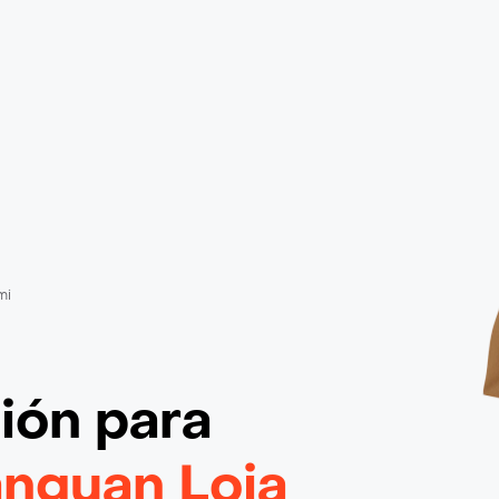
mi
ción
para
anguan Loja