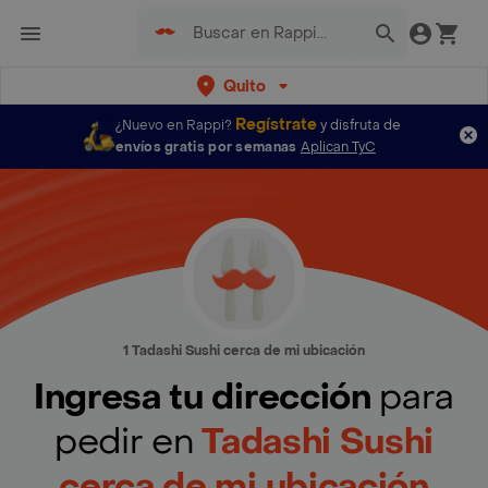
Quito
Regístrate
¿Nuevo en Rappi?
y disfruta de
envíos gratis por semanas
Aplican TyC
1 Tadashi Sushi cerca de mi ubicación
Ingresa tu dirección
para
pedir en
Tadashi Sushi
cerca de mi ubicación