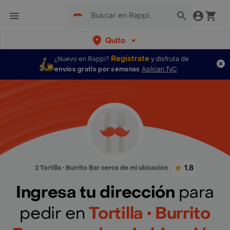
Quito
Regístrate
¿Nuevo en Rappi?
y disfruta de
envíos gratis por semanas
Aplican TyC
1.8
2 Tortilla • Burrito Bar cerca de mi ubicación
Ingresa tu dirección
para
pedir en
Tortilla • Burrito