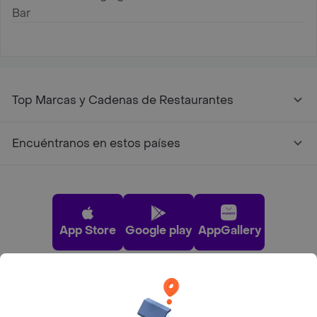
Bar
Top Marcas y Cadenas de Restaurantes
Encuéntranos en estos países
App Store
Google play
AppGallery
Pide tu comida favorita cerca de ti