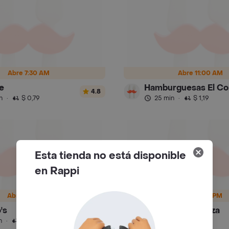
Abre 7:30 AM
Abre 11:00 AM
e
Hamburguesas El Cor
4.8
n
·
$ 0,79
25 min
·
$ 1,19
Esta tienda no está disponible
en Rappi
Abre 9:45 AM
Abre 5:00 PM
's
Movie House Pizza
4.7
n
·
$ 0,49
30 min
·
$ 0,79