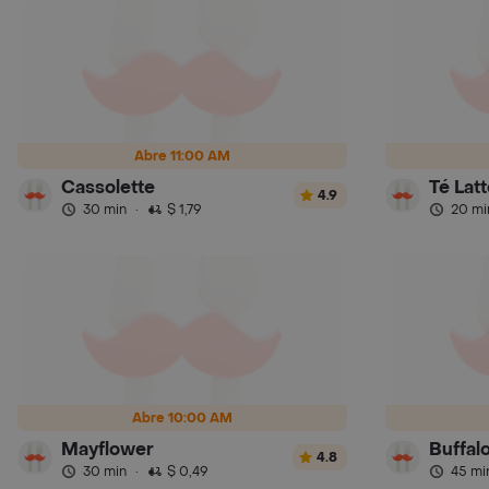
Abre 11:00 AM
Cassolette
Té Latt
4.9
30 min
·
$ 1,79
20 mi
Abre 10:00 AM
Mayflower
Buffalo
4.8
30 min
·
$ 0,49
45 mi