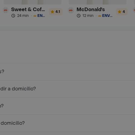
Sweet & Coffee
McDonald's
4.1
4
24 min
·
ENVÍO GRATIS
12 min
·
ENVÍO GRATIS
s?
ir a domicilio?
o?
 domicilio?