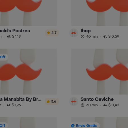
ld's Postres
Ihop
4.7
n
·
$ 1,19
40 min
·
$ 0,59
Off
la Tonga Manabita By Bras
Santo Ceviche
3.6
n
·
$ 1,39
30 min
·
$ 0,49
Off
Envío Gratis