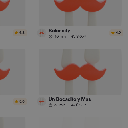
Boloncity
4.8
4.9
40 min
·
$ 0,79
Un Bocadito y Mas
3.8
35 min
·
$ 1,59