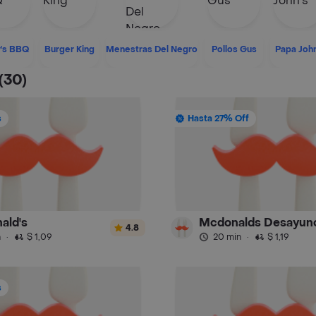
's BBQ
Burger King
Menestras Del Negro
Pollos Gus
Papa John
(30)
s
Hasta 27% Off
ald's
Mcdonalds Desayun
4.8
n
·
$ 1,09
20 min
·
$ 1,19
s