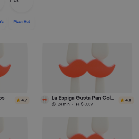
's
Pizza Hut
os
La Espiga Gusta Pan Colombia
4.7
4.8
24 min
·
$ 0,59