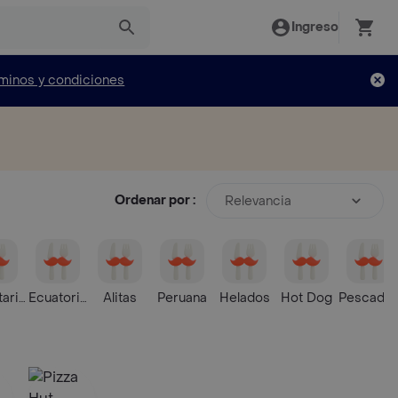
Ingreso
minos y condiciones
Ordenar por :
Relevancia
ariana
Ecuatoriana
Alitas
Peruana
Helados
Hot Dog
Pescados