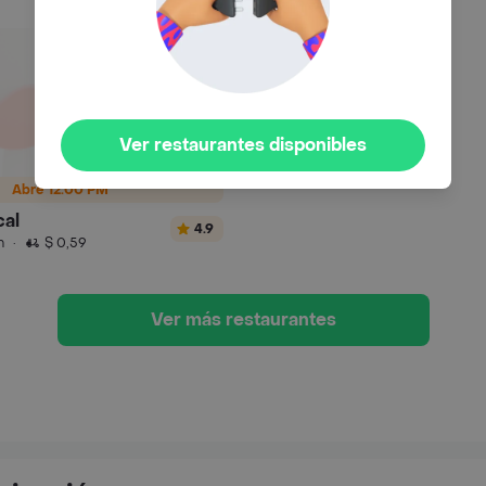
Ver restaurantes disponibles
Abre 12:00 PM
cal
4.9
n
·
$ 0,59
Ver más restaurantes