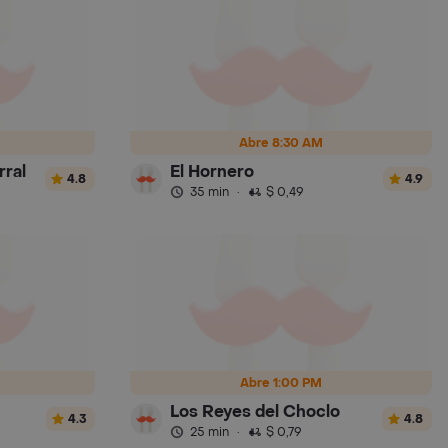
Abre 8:30 AM
ral
El Hornero
4.8
4.9
35 min
·
$ 0,49
Abre 1:00 PM
Los Reyes del Choclo
4.3
4.8
25 min
·
$ 0,79