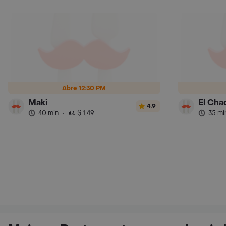
Abre 12:30 PM
Maki
El Cha
4.9
40 min
·
$ 1,49
35 mi