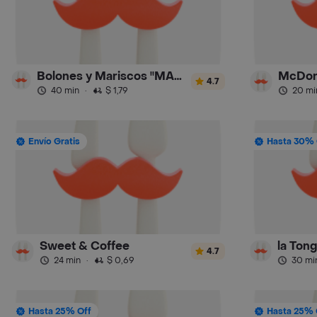
Bolones y Mariscos "MARINO"
McDona
4.7
40 min
·
$ 1,79
20 mi
Envío Gratis
Hasta 30% 
Sweet & Coffee
4.7
24 min
·
$ 0,69
30 mi
Hasta 25% Off
Hasta 25% 