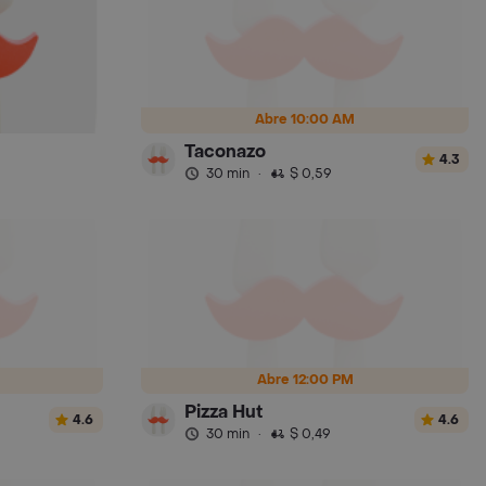
Abre 10:00 AM
Taconazo
4.3
30 min
·
$ 0,59
Abre 12:00 PM
Pizza Hut
4.6
4.6
30 min
·
$ 0,49