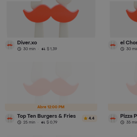
Diver.xo
el Cho
30 min
·
$ 1,39
30 mi
Abre 12:00 PM
Top Ten Burgers & Fries
Pizza P
4.4
25 min
·
$ 0,79
35 mi