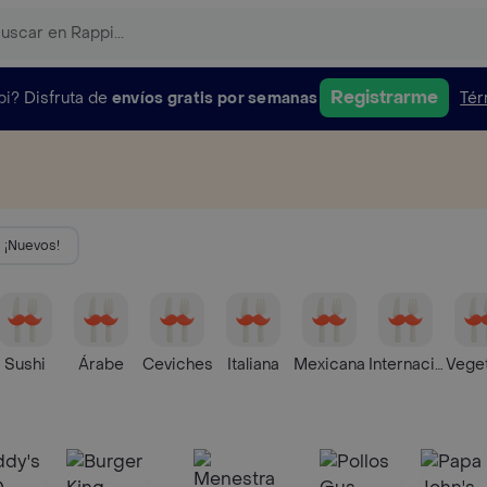
Registrarme
pi?
Disfruta de
envíos gratis por semanas
Tér
¡Nuevos!
esa
Sushi
Árabe
Ceviches
Italiana
Mexicana
Internacional
Veget