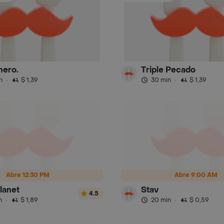
nero.
Triple Pecado
n
·
$ 1,39
30 min
·
$ 1,39
Abre 12:30 PM
Abre 9:00 AM
lanet
Stav
4.5
n
·
$ 1,89
20 min
·
$ 0,59