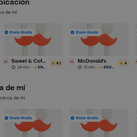
bicación
ca de mí
Envío Gratis
Envío Gratis
Sweet & Coffee
McDonald's
4.1
4
24 min
·
ENVÍO GRATIS
12 min
·
ENVÍO GRATIS
a de mí
 cerca de mí
Envío Gratis
Envío Gratis