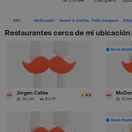
KFC
McDonald's
Sweet & Coffee
Pollo Campero
Eddy
Restaurantes cerca de mi ubicación
Envío Grati
Jürgen Cafée
McDon
4.5
30 min
·
$ 0,79
12 mi
Envío Grati