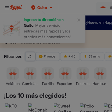
Quito
Ingresa tu dirección en
¿Nuevo en Rap
Quito
.
Mejor servicio,
entregas más rápidas y los
Restaurantes cerca de mí
precios más convenientes!
Restaurantes cerca de mí
Rappi
Filtrar por:
Promos
+ 4.5
35 mins
Asiática
Comida Rápida
Parrilla
Experiencias Culinarias
Postres
Hamburgu
¡Los 10 más elegidos!