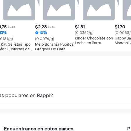
,75
$2,28
$1,81
$1,70
$0,86
$2,53
13%
10%
(0.0362/g)
(0.0085/
Kinder Chocolate con
Happy B
.0181/g)
(0.0076/g)
Leche en Barra
Manzanill
t Kat Galletas Tipo
Melo Bonanza Pupitos
fer Cubiertas de
Grageas De Cara
ocolate Con Leche
as populares en Rappi?
Encuéntranos en estos países
P