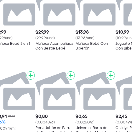
,99
$29,99
$13,98
$10,99
.99/und)
(29.99/und)
(13.98/und)
(10.99/un
ñeca Bebé 3 en 1
Muñeca Acompañada
Muñeca Bebé Con
Juguete
Con Bestie Bebé
Biberón
Con Bibe
,94
$0,80
$0,65
$2,45
$1,00
6%
(0.0040/g)
(0.0260/g)
(0.0049/
Perla Jabón en Barra
Universal Barra de
Childys 
.0094/ml)