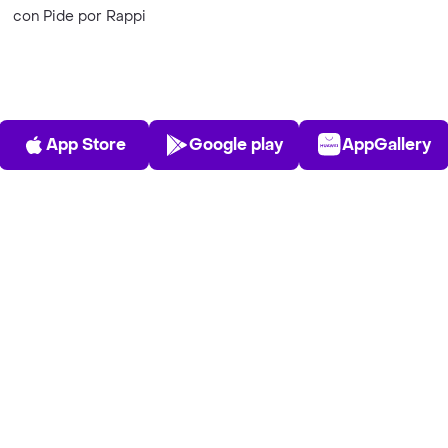
con Pide por Rappi
App Store
Play Store
AppGalle
App Store
Google play
AppGallery