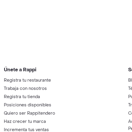
Únete a Rappi
S
Registra tu restaurante
B
Trabaja con nosotros
T
Registra tu tienda
P
Posiciones disponibles
T
Quiero ser Rappitendero
C
Haz crecer tu marca
A
P
Incrementa tus ventas