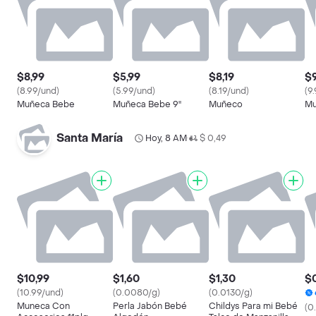
$8,99
$5,99
$8,19
$9
(8.99/und)
(5.99/und)
(8.19/und)
(9
Muñeca Bebe
Muñeca Bebe 9''
Muñeco
Mu
Santa María
Hoy, 8 AM
$ 0,49
•
$10,99
$1,60
$1,30
$0
(10.99/und)
(0.0080/g)
(0.0130/g)
Muneca Con
Perla Jabón Bebé
Childys Para mi Bebé
(0