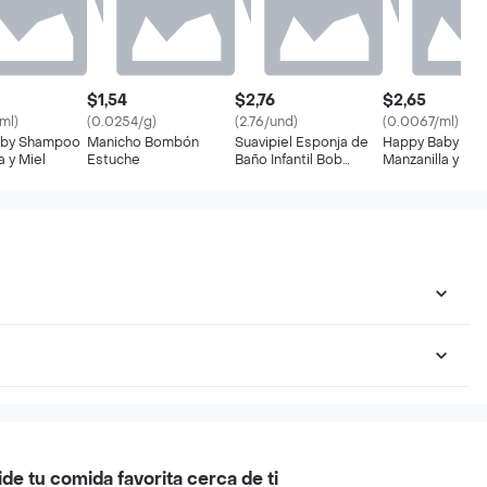
$1,54
$2,76
$2,65
ml)
(0.0254/g)
(2.76/und)
(0.0067/ml)
aby Shampoo
Manicho Bombón
Suavipiel Esponja de
Happy Baby Sh
a y Miel
Estuche
Baño Infantil Bob
Manzanilla y Mie
Esponja
ide tu comida favorita cerca de ti