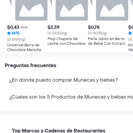
$0,43
$2,39
$0,78
$0
$0,66
36%
(0.0050/g)
(0.0039/g)
Plop Chupete de
Perla Jabón en Barra
(0.0169/g)
(0
Leche con Chocolate
de Bebé Con Extracto
Universal Barra de
Ki
de Manzanilla
Chocolate Manicho
Wa
Ch
Preguntas frecuentes
¿En dónde puedo comprar Munecas y bebes?
¿Cúales son los 5 Productos de Munecas y bebes m
Top Marcas y Cadenas de Restaurantes