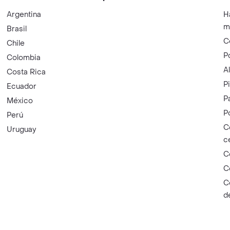
Argentina
H
m
Brasil
C
Chile
P
Colombia
A
Costa Rica
P
Ecuador
P
México
P
Perú
C
Uruguay
c
C
C
C
d