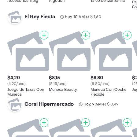
Accesorios 11plg
Algodón
Talco de Manzanilla
Pa
Sh
El Rey Fiesta
Hoy, 10 AM
$ 1,60
•
$4,20
$8,15
$8,80
$
(4.20/und)
(8.15/und)
(8.80/und)
(2
Juego de Tazas Con
Muñeca Beauty.
Muñeca Con Coche
Ju
Muñeca
Flexible
Coral Hipermercado
Hoy, 9 AM
$ 0,49
•