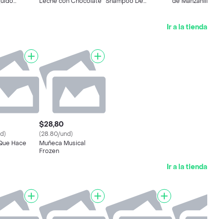
quido
Leche con Chocolate
Shampoo De
de Manzanilla
a
Manzanilla Cabellos
Claros
Ir a la tienda
$28,80
d)
(28.80/und)
Que Hace
Muñeca Musical
Frozen
Ir a la tienda