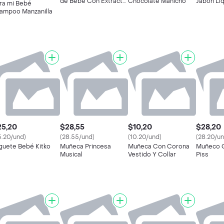
de Bebé Con Extracto
Chocolate Manicho
Jabón Lí
ra mi Bebé
de Manzanilla
Manzanill
ampoo Manzanilla
25,20
$28,55
$10,20
$28,20
5.20/und)
(28.55/und)
(10.20/und)
(28.20/un
guete Bebé Kitko
Muñeca Princesa
Muñeca Con Corona
Muñeco 
Musical
Vestido Y Collar
Piss