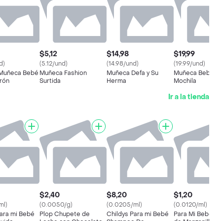
$5,12
$14,98
$19,99
d)
(5.12/und)
(14.98/und)
(19.99/und)
 Muñeca Bebé
Muñeca Fashion
Muñeca Defa y Su
Muñeca Bebe C
rón
Surtida
Herma
Mochila
Ir a la tienda
$2,40
$8,20
$1,20
ml)
(0.0050/g)
(0.0205/ml)
(0.0120/ml)
Para mi Bebé
Plop Chupete de
Childys Para mi Bebé
Para Mi Bebé A