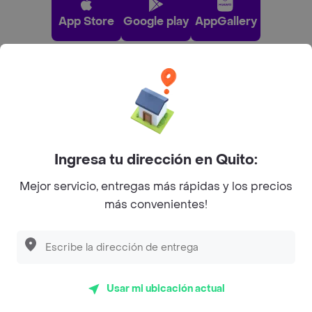
App Store
Google play
AppGallery
Pide tu comida favorita cerca de ti
Categorías
Ingresa tu dirección en Quito:
Únete a Rappi
Mejor servicio, entregas más rápidas y los precios
más convenientes!
Sobre Rappi
Facebook
Twitter
Instagram
Usar mi ubicación actual
©
2026
Rappi Inc. All rights reserved.