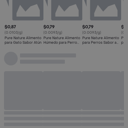
$0,87
$0,79
$0,79
$1,
(0.0103/g)
(0.0093/g)
(0.0093/g)
(0.
Pure Nature Alimento
Pure Nature Alimento
Pure Nature Alimento
Pur
para Gato Sabor Atún
Húmedo para Perro
para Perros Sabor a
par
Sabor Pollo y
Carne y Vegetales
Pol
Vegetales