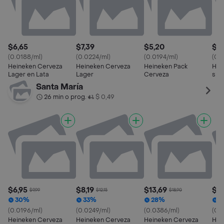
$6,65
$7,39
$5,20
$5,
(0.0188/ml)
(0.0224/ml)
(0.0194/ml)
(0.
Heineken Cerveza
Heineken Cerveza
Heineken Pack
Hei
Lager en Lata
Lager
Cerveza
sin 
Santa María
26 min o prog.
$ 0,49
•
$6,95
$8,19
$13,69
$5,
$9,99
$12,15
$18,90
30%
33%
28%
2
(0.0196/ml)
(0.0249/ml)
(0.0386/ml)
(0.
Heineken Cerveza
Heineken Cerveza
Heineken Cerveza
Hei