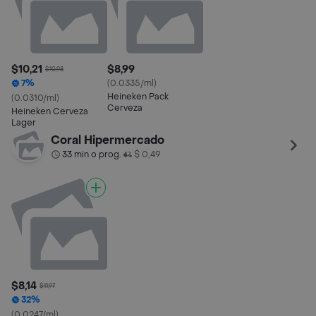
$10,21
$8,99
$10,98
7%
(0.0335/ml)
Heineken Pack
(0.0310/ml)
Cerveza
Heineken Cerveza
Lager
Coral Hipermercado
33 min o prog.
$ 0,49
•
$8,14
$11,97
32%
(0.0247/ml)