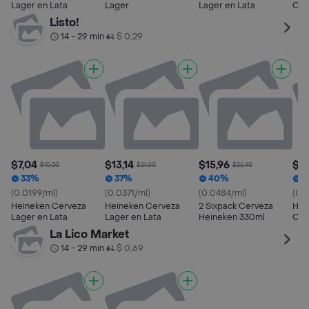
Lager en Lata
Lager
Lager en Lata
Cer
Listo!
14 - 29 min
$ 0,29
•
$7,04
$13,14
$15,96
$6,
$10,50
$21,00
$26,40
33%
37%
40%
1
(0.0199/ml)
(0.0371/ml)
(0.0484/ml)
(0.
Heineken Cerveza
Heineken Cerveza
2 Sixpack Cerveza
Hei
Lager en Lata
Lager en Lata
Heineken 330ml
Cer
La Lico Market
14 - 29 min
$ 0,69
•