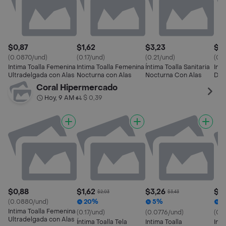
$0,87
$1,62
$3,23
$0
(0.0870/und)
(0.17/und)
(0.21/und)
(0.
Intima Toalla Femenina
Intima Toalla Femenina
Íntima Toalla Sanitaria
Int
Ultradelgada con Alas
Nocturna con Alas
Nocturna Con Alas
Dia
Coral Hipermercado
Hoy, 9 AM
$ 0,39
•
$0,88
$1,62
$3,26
$0
$2,03
$3,43
(0.0880/und)
20%
5%
2
Intima Toalla Femenina
(0.17/und)
(0.0776/und)
(0.
Ultradelgada con Alas
Íntima Toalla Tela
Intima Toalla
Int