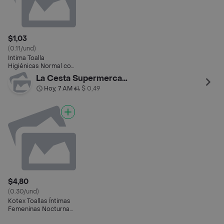
$1,03
(0.11/und)
Intima Toalla
Higiénicas Normal con
Alas Sistema Hiper
La Cesta Supermercado
Sec
Hoy, 7 AM
$ 0,49
•
$4,80
(0.30/und)
Kotex Toallas Íntimas
Femeninas Nocturnas
con Cubierta Dual