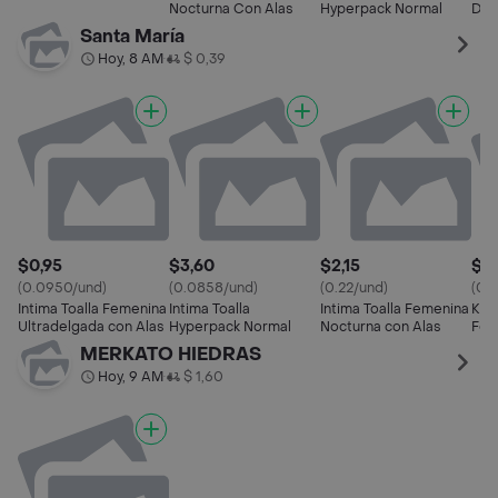
Nocturna Con Alas
Hyperpack Normal
Dia
Santa María
Hoy, 8 AM
$ 0,39
•
$0,95
$3,60
$2,15
$4,
(0.0950/und)
(0.0858/und)
(0.22/und)
(0.3
Intima Toalla Femenina
Intima Toalla
Intima Toalla Femenina
Kote
Ultradelgada con Alas
Hyperpack Normal
Nocturna con Alas
Fem
con
MERKATO HIEDRAS
Hoy, 9 AM
$ 1,60
•