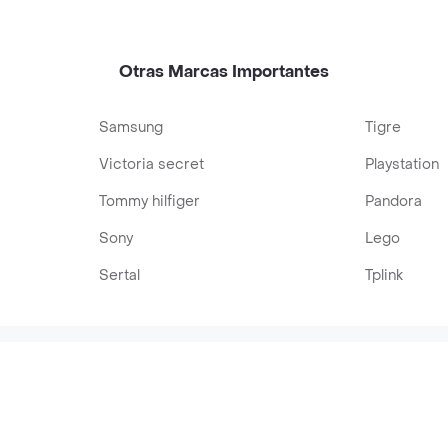
bor a Maracuyá
Naranjilla
Otras Marcas Importantes
Samsung
Tigre
Victoria secret
Playstation
Tommy hilfiger
Pandora
Sony
Lego
Sertal
Tplink