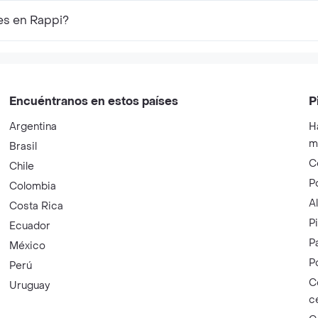
es en Rappi?
Encuéntranos en estos países
P
Argentina
H
m
Brasil
C
Chile
P
Colombia
A
Costa Rica
P
Ecuador
P
México
P
Perú
C
Uruguay
c