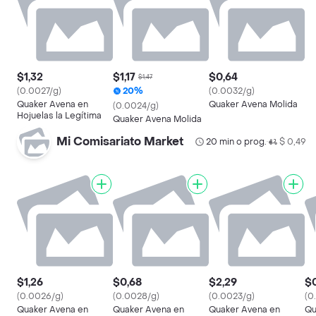
$1,32
$1,17
$0,64
$1,47
(0.0027/g)
20%
(0.0032/g)
Quaker Avena en
Quaker Avena Molida
(0.0024/g)
Hojuelas la Legítima
Quaker Avena Molida
Mi Comisariato Market
20 min o prog.
$ 0,49
•
$1,26
$0,68
$2,29
$
(0.0026/g)
(0.0028/g)
(0.0023/g)
(0
Quaker Avena en
Quaker Avena en
Quaker Avena en
Qu