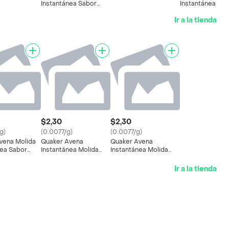
Instantánea Sabor
Instantánea Mol
Vainilla
Naranjilla
Ir a la tienda
$2,30
$2,30
g)
(0.0077/g)
(0.0077/g)
vena Molida
Quaker Avena
Quaker Avena
nea Sabor
Instantánea Molida
Instantánea Molida
Naranjilla
Sabor a Maracuyá
Ir a la tienda