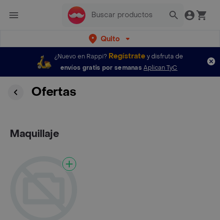
Quito
Regístrate
¿Nuevo en Rappi?
y disfruta de
envíos gratis por semanas
Aplican TyC
Ofertas
Maquillaje