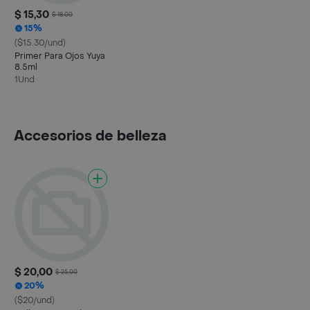
$ 15,30
$ 18,00
15%
($15.30/und)
Primer Para Ojos Yuya
8.5ml
1Und
Accesorios de belleza
$ 20,00
$ 25,00
20%
($20/und)