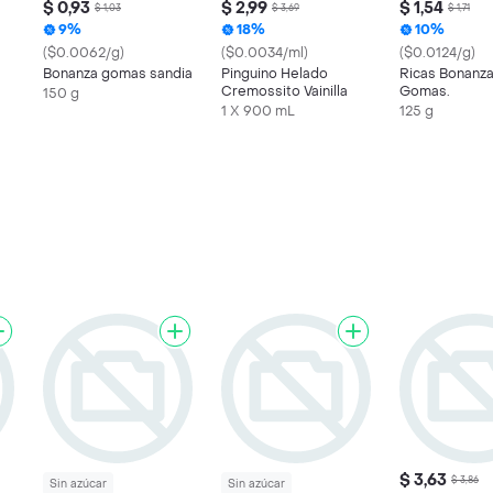
$ 0,93
$ 2,99
$ 1,54
$ 1,03
$ 3,69
$ 1,71
9%
18%
10%
($0.0062/g)
($0.0034/ml)
($0.0124/g)
Bonanza gomas sandia
Pinguino Helado
Ricas Bonanza
Cremossito Vainilla
Gomas.
150 g
1 X 900 mL
125 g
$ 3,63
$ 3,86
Sin azúcar
Sin azúcar