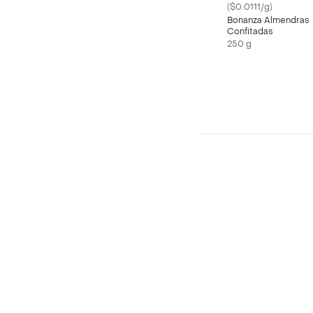
($0.0111/g)
Bonanza Almendras
Confitadas
250 g