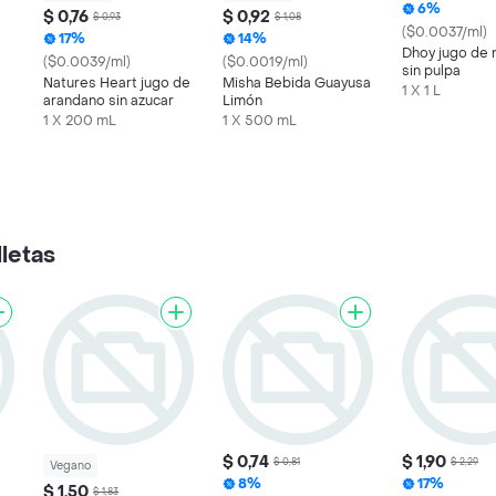
6%
$ 0,76
$ 0,92
$ 0,93
$ 1,08
($0.0037/ml)
17%
14%
Dhoy jugo de 
($0.0039/ml)
($0.0019/ml)
sin pulpa
Natures Heart jugo de
Misha Bebida Guayusa
1 X 1 L
arandano sin azucar
Limón
1 X 200 mL
1 X 500 mL
letas
$ 0,74
$ 1,90
$ 0,81
$ 2,29
Vegano
8%
17%
$ 1,50
$ 1,83