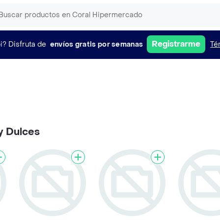
Registrarme
i?
Disfruta de
envíos gratis por semanas
Té
y Dulces