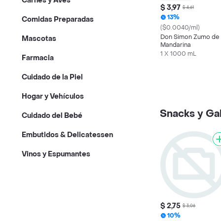
Carnes y Aves
$ 3,97
$ 4,61
13%
Comidas Preparadas
($0.0040/ml)
Don Simon Zumo de
Mascotas
Mandarina
1 X 1000 mL
Farmacia
Cuidado de la Piel
Hogar y Vehículos
Snacks y Gal
Cuidado del Bebé
Embutidos & Delicatessen
Vinos y Espumantes
$ 2,75
$ 3,06
10%