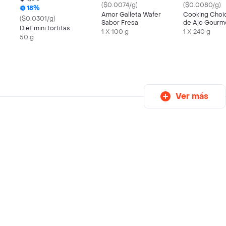
($0.0074/g)
($0.0080/g)
18%
Amor Galleta Wafer
Cooking Choi
($0.0301/g)
Sabor Fresa
de Ajo Gourm
Diet mini tortitas.
1 X 100 g
1 X 240 g
50 g
Ver más