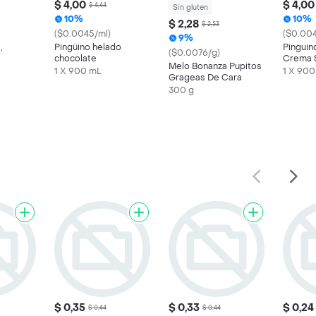
$ 4,00
$ 4,00
$ 4,44
Sin gluten
10%
10%
$ 2,28
$ 2,53
($0.0045/ml)
($0.004
9%
,
Pingüino helado
Pinguin
($0.0076/g)
chocolate
Crema 
Melo Bonanza Pupitos
Gourme
1 X 900 mL
1 X 900
Grageas De Cara
300 g
$ 0,35
$ 0,33
$ 0,24
$ 0,44
$ 0,44