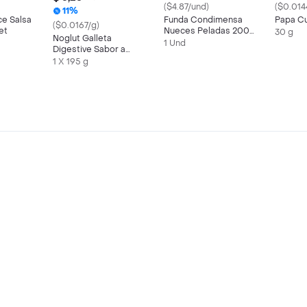
($4.87/und)
($0.014
11%
ce Salsa
Funda Condimensa
Papa Cue
($0.0167/g)
et
Nueces Peladas 200
30 g
Noglut Galleta
Gr.
1 Und
Digestive Sabor a
Naranja
1 X 195 g