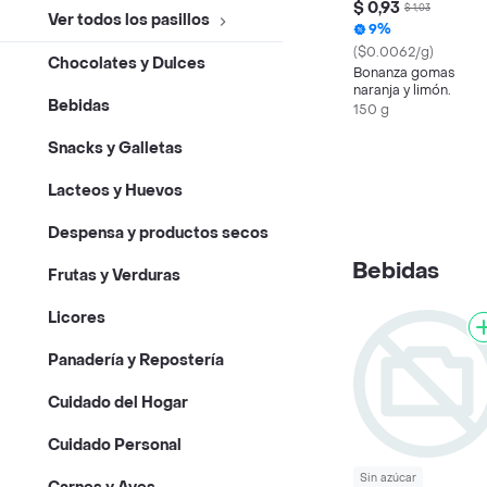
$ 0,93
$ 1,03
Ver todos los pasillos
9%
($0.0062/g)
Chocolates y Dulces
Bonanza gomas
naranja y limón.
Bebidas
150 g
Snacks y Galletas
Lacteos y Huevos
Despensa y productos secos
Bebidas
Frutas y Verduras
Licores
Panadería y Repostería
Cuidado del Hogar
Cuidado Personal
Sin azúcar