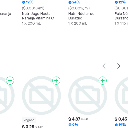
19%
24%
12%
($0.0018/ml)
($0.0017/ml)
($0.001
naranja
Nutrí Jugo Néctar
Nutri Néctar de
Pulp Né
Naranja Vitamina C
Durazno
Durazn
1 X 200 mL
1 X 200 mL
1 X 145
$ 4,87
$ 0,43
$ 5,41
Vegano
9%
19%
$ 3,25
$ 3,69