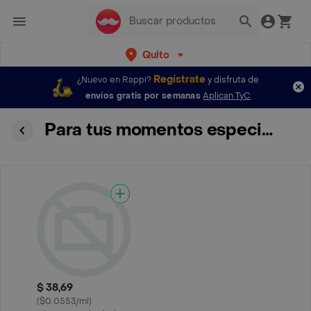
Quito
Regístrate
¿Nuevo en Rappi?
y disfruta de
envíos gratis por semanas
Aplican TyC
Para tus momentos especiales
$ 38,69
($0.0553/ml)