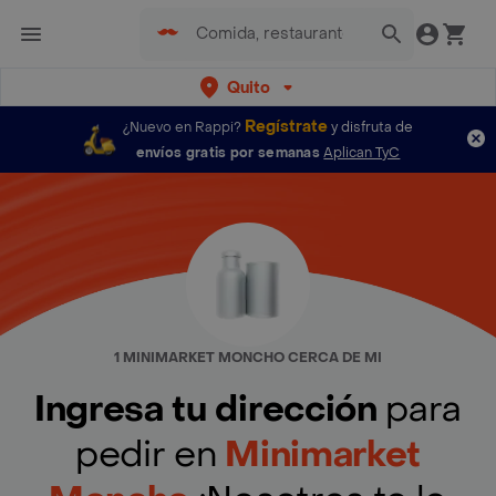
Quito
Regístrate
¿Nuevo en Rappi?
y disfruta de
envíos gratis por semanas
Aplican TyC
1 MINIMARKET MONCHO CERCA DE MI
Ingresa tu dirección
para
pedir en
Minimarket