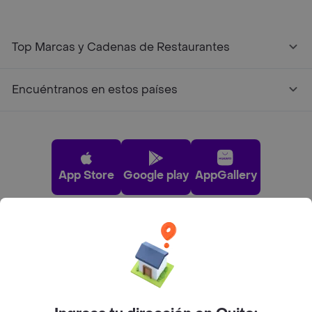
Top Marcas y Cadenas de Restaurantes
Encuéntranos en estos países
App Store
Google play
AppGallery
Pide tu comida favorita cerca de ti
Categorías