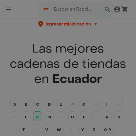
Ingresar mi ubicación
Las mejores
cadenas de tiendas
en
Ecuador
A
B
C
D
E
F
G
H
I
J
K
L
M
N
Ñ
O
P
Q
R
S
T
U
V
W
X
Y
Z
0-9