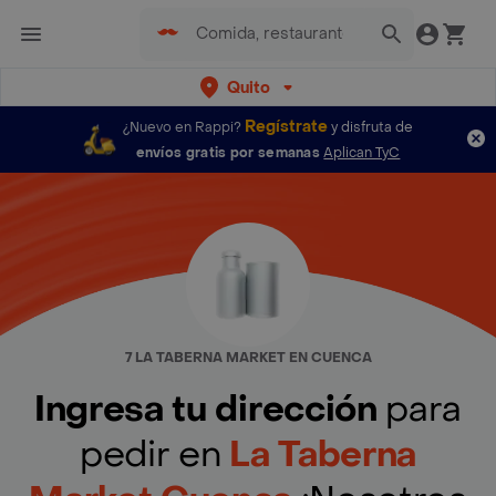
Quito
Regístrate
¿Nuevo en Rappi?
y disfruta de
envíos gratis por semanas
Aplican TyC
7 LA TABERNA MARKET EN CUENCA
Ingresa tu dirección
para
pedir en
La Taberna