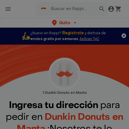
Quito
Regístrate
¿Nuevo en Rappi?
y disfruta de
envíos gratis por semanas
Aplican TyC
1 Dunkin Donuts en Manta
Ingresa tu dirección
para
pedir en
Dunkin Donuts en
Manta
¡Nosotros te lo