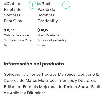
$ 8,99
$ 18,19
Catrice Paleta de
Gosh Paleta de
Sombras Para Ojos
Sombras Eyedentity
The Pure Nude
1/g
be Happy 003
1.82/g
Información del producto
Selección de Tonos Neutros Marrones. Contiene 12
Colores de Mates Metálicos Intensos y Destellos
Brillantes. Fórmula Mejorada de Textura Suave. Fácil
de Aplicar y Difuminar.