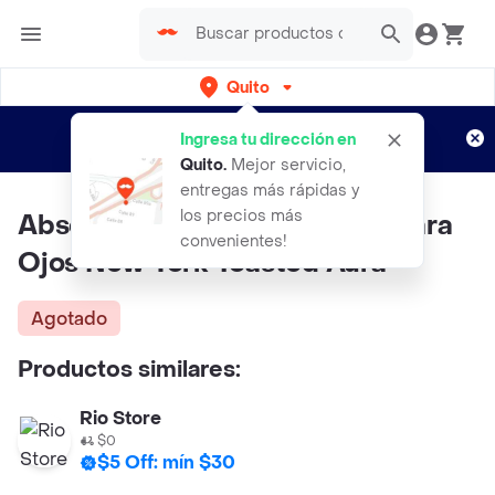
Quito
Regístrate
¿Nuevo en Rappi?
y disfruta de
Ingresa tu dirección en
envíos gratis por semanas
Aplican TyC
Quito
.
Mejor servicio,
entregas más rápidas y
los precios más
Absolute Paleta de Sombras Para
convenientes!
Ojos New York Toasted Aura
Agotado
Productos similares:
Rio Store
$0
$5 Off: mín $30