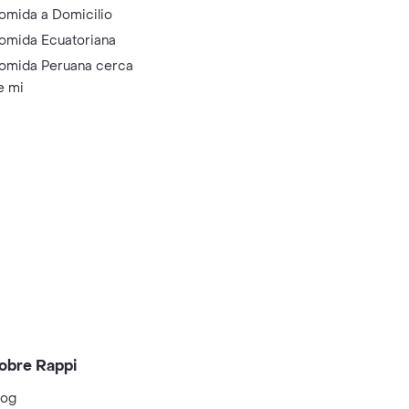
omida a Domicilio
omida Ecuatoriana
omida Peruana cerca
e mi
obre Rappi
log