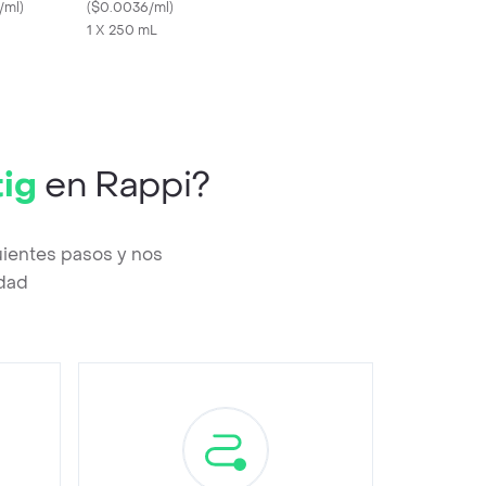
/ml
)
Mocaccino
(
$0.0036/ml
)
1 X 250 mL
ig
en Rappi?
uientes pasos y nos
edad