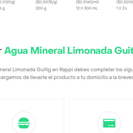
0.0121/g
)
(
$0.0078/g
)
Original 300 mL x 12
(
$0.0160/ml
)
(
$0.0010
6 g
200 g
Und
12 X 300 mL
1 X 3 L
r
Agua Mineral Limonada Guit
neral Limonada Guitig en Rappi debes completar los sig
argamos de llevarte el producto a tu domicilio a la brev