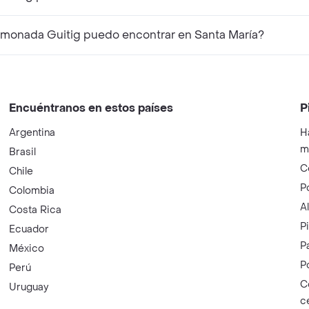
imonada Guitig puedo encontrar en Santa María?
Encuéntranos en estos países
P
Argentina
H
m
Brasil
C
Chile
P
Colombia
A
Costa Rica
P
Ecuador
P
México
P
Perú
C
Uruguay
c