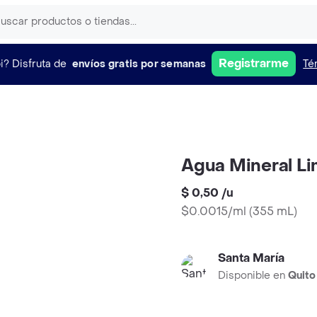
Registrarme
i?
Disfruta de
envíos gratis por semanas
Té
Agua Mineral Li
$ 0,50
/
u
$0.0015/ml
(
355 mL
)
Santa María
Disponible en
Quito