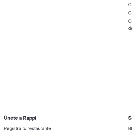
C
C
C
d
Únete a Rappi
S
Registra tu restaurante
B