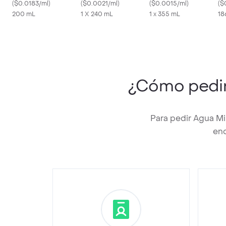
(
$0.0183/ml
)
(
$0.0021/ml
)
(
$0.0015/ml
)
(
$
200 mL
1 X 240 mL
1 x 355 mL
18
¿Cómo pedi
Para pedir Agua Mi
enc