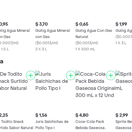
0,95
$ 3,70
$ 0,65
$ 1,99
itig Agua Mineral
Güitig Agua Mineral
Güitig Agua Con Gas
Güitig A
n Gas
con Gas
Natural
(
$0.0007
0.0007/ml
)
(
$0.0013/ml
)
(
$0.0013/ml
)
1 X 3 L
 1.5 L
2 X 3 L
1 X 500 mL
ía
2,25
$ 1,56
$ 4,80
$ 2,99
 Todito Snack
Juris Salchichas de
Coca-Cola Pack
Sprite B
rtido Sabor Natural
Pollo Tipo I
Bebida Gaseosa
Gaseosa