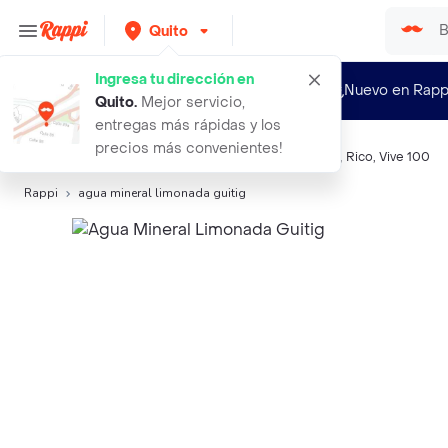
Quito
Ingresa tu dirección en
¿Nuevo en Rapp
Quito
.
Mejor servicio,
entregas más rápidas y los
precios más convenientes!
Búsquedas relacionadas:
Otras aguas
,
Güitig
,
Tesalia
,
Rico
,
Vive 100
Rappi
agua mineral limonada guitig