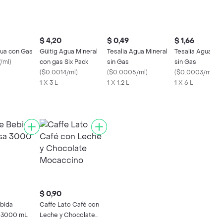
$ 4,20
$ 0,49
$ 1,66
gua con Gas
Güitig Agua Mineral
Tesalia Agua Mineral
Tesalia Agua Mi
/ml
)
con gas Six Pack
sin Gas
sin Gas
(
$0.0014/ml
)
(
$0.0005/ml
)
(
$0.0003/ml
)
1 X 3 L
1 X 1.2 L
1 X 6 L
$ 0,90
ebida
Caffe Lato Café con
 3000 mL
Leche y Chocolate