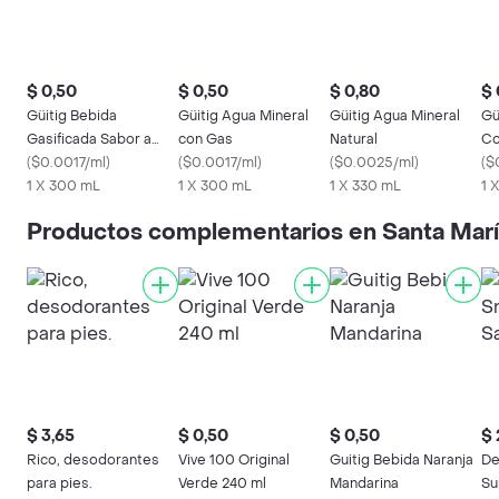
$ 0,50
$ 0,50
$ 0,80
$ 
Güitig Bebida
Güitig Agua Mineral
Güitig Agua Mineral
Gü
Gasificada Sabor a
con Gas
Natural
Co
Toronja
(
$0.0017/ml
)
(
$0.0017/ml
)
(
$0.0025/ml
)
(
$
1 X 300 mL
1 X 300 mL
1 X 330 mL
1 X
Productos complementarios en Santa Mar
$ 3,65
$ 0,50
$ 0,50
$ 
Rico, desodorantes
Vive 100 Original
Guitig Bebida Naranja
De
para pies.
Verde 240 ml
Mandarina
Su