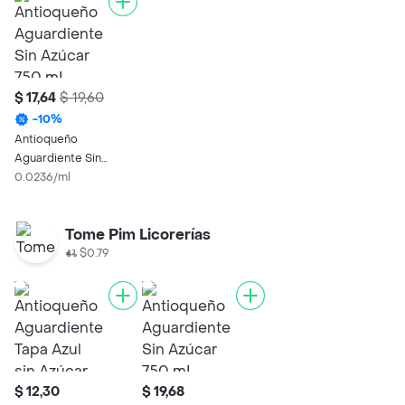
$ 17,64
$ 19,60
-
10
%
Antioqueño
Aguardiente Sin
Azúcar 750 mL
0.0236/ml
Tome Pim Licorerías
$0.79
$ 12,30
$ 19,68