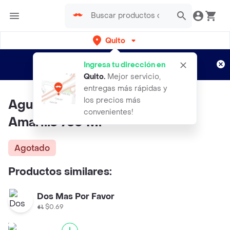
Quito
Regístrate
¿Nuevo en Rappi?
y disfruta de
Ingresa tu dirección en
envíos gratis por semanas
Aplican TyC
Quito
.
Mejor servicio,
entregas más rápidas y
los precios más
Aguardiente Antioqueño Real
convenientes!
Amarillo 750 Ml
Agotado
Productos similares:
Dos Mas Por Favor
$0.69