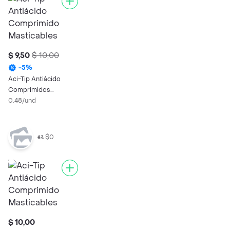
$ 9,50
$ 10,00
-
5
%
Aci-Tip Antiácido
Comprimidos
Masticables
0.48/und
$0
$ 10,00