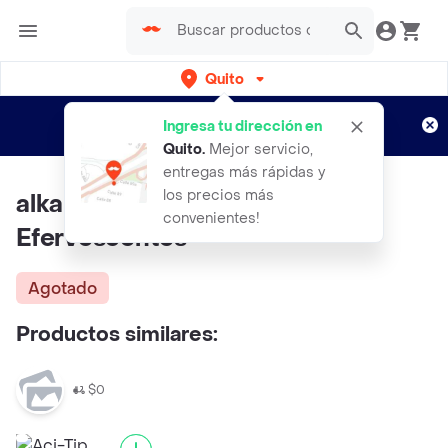
Quito
Regístrate
¿Nuevo en Rappi?
y disfruta de
Ingresa tu dirección en
envíos gratis por semanas
Aplican TyC
Quito
.
Mejor servicio,
entregas más rápidas y
los precios más
alka Seltzer Boost X2 Tabletas
convenientes!
Efervescentes
Agotado
Productos similares:
$0