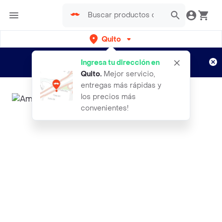
Quito
Regístrate
¿Nuevo en Rappi?
y disfruta de
Ingresa tu dirección en
envíos gratis por semanas
Aplican TyC
Quito
.
Mejor servicio,
entregas más rápidas y
los precios más
convenientes!