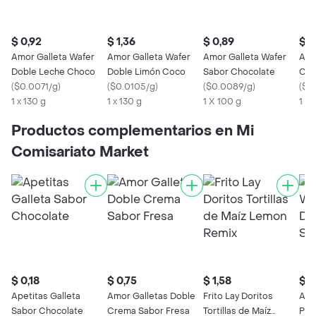
$ 0,92
$ 1,36
$ 0,89
$ 0
Amor Galleta Wafer
Amor Galleta Wafer
Amor Galleta Wafer
Amo
Doble Leche Choco
Doble Limón Coco
Sabor Chocolate
Cre
(
$0.0071/g
)
(
$0.0105/g
)
(
$0.0089/g
)
(
$0
1 x 130 g
1 x 130 g
1 X 100 g
1 X 
Productos complementarios en Mi
Comisariato Market
$ 0,18
$ 0,75
$ 1,58
$ 1
Apetitas Galleta
Amor Galletas Doble
Frito Lay Doritos
Amo
Sabor Chocolate
Crema Sabor Fresa
Tortillas de Maíz
Pek