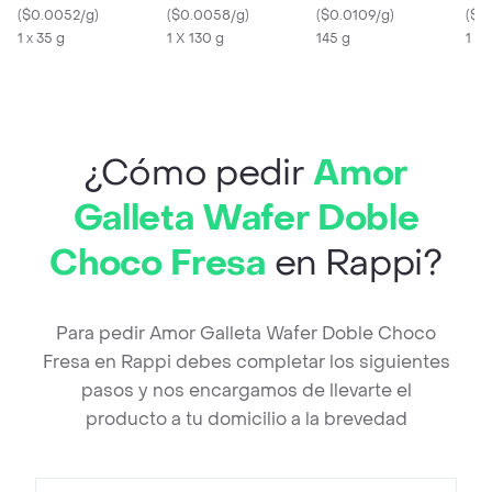
(
$0.0052/g
)
(
$0.0058/g
)
Lemon Remix
(
$0.0109/g
)
Sab
(
$0
1 x 35 g
1 X 130 g
145 g
1 X 
¿Cómo pedir
Amor
Galleta Wafer Doble
Choco Fresa
en Rappi?
Para pedir Amor Galleta Wafer Doble Choco
Fresa en Rappi debes completar los siguientes
pasos y nos encargamos de llevarte el
producto a tu domicilio a la brevedad