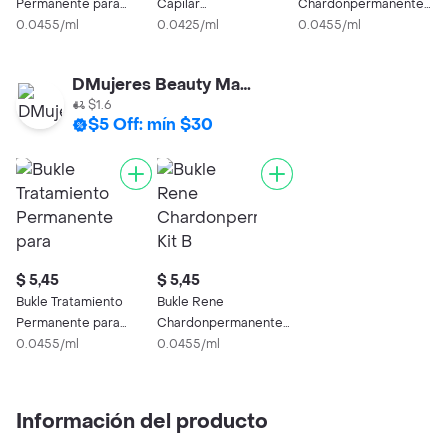
Permanente para
Capilar
Chardonpermanente
G
Cabellos muy Lisos o
0.0455/ml
Repolarizadora
0.0425/ml
Kit B
0.0455/ml
0
Difíciles de Ondular
Reconstructor
DMujeres Beauty Market
$1.6
$5 Off: mín $30
$ 5,45
$ 5,45
Bukle Tratamiento
Bukle Rene
Permanente para
Chardonpermanente
Cabellos muy Lisos o
0.0455/ml
Kit B
0.0455/ml
Difíciles de Ondular
Información del producto