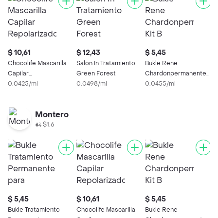
$ 10,61
$ 12,43
$ 5,45
$
Chocolife Mascarilla
Salon In Tratamiento
Bukle Rene
C
Capilar
Green Forest
Chardonpermanente
C
Repolarizadora
0.0425/ml
0.0498/ml
Kit B
0.0455/ml
R
0
Reconstructor
C
Montero
$1.6
$ 5,45
$ 10,61
$ 5,45
$
Bukle Tratamiento
Chocolife Mascarilla
Bukle Rene
S