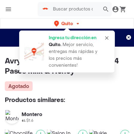
Quito
Regístrate
¿Nuevo en Rappi?
y disfruta de
Ingresa tu dirección en
envíos gratis por semanas
Aplican TyC
Quito
.
Mejor servicio,
entregas más rápidas y
los precios más
Avrybeauty Kit de Pedicura de 4
convenientes!
Pasos Milk & Honey
Agotado
Productos similares:
Montero
$1.6