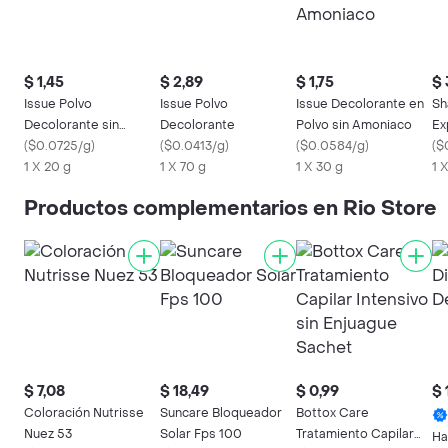
$ 1,45
$ 2,89
$ 1,75
$ 
Issue Polvo
Issue Polvo
Issue Decolorante en
Sh
Decolorante sin
Decolorante
Polvo sin Amoniaco
Ex
Fragancia
(
$0.0725/g
)
(
$0.0413/g
)
(
$0.0584/g
)
(
$
1 X 20 g
1 X 70 g
1 X 30 g
1 
Productos complementarios en Rio Store
$ 7,08
$ 18,49
$ 0,99
$ 
Coloración Nutrisse
Suncare Bloqueador
Bottox Care
Nuez 53
Solar Fps 100
Tratamiento Capilar
Ha