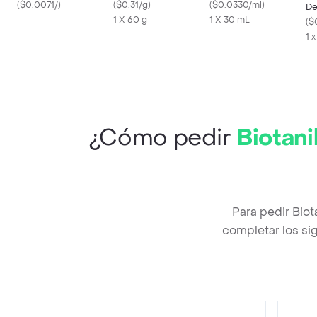
(
$0.0071/
)
(
$0.31/g
)
Intensivo sin Enjuague
(
$0.0330/ml
)
De
1 X 60 g
Sachet
1 X 30 mL
(
$
1 
¿Cómo pedir
Biotani
Para pedir Bio
completar los sig