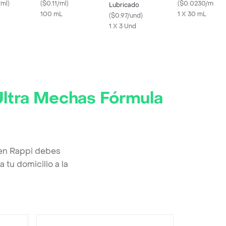
es
/ml
)
(
$0.11/ml
)
de Seda
(
$0.0230/ml
)
Lubricado
100 mL
1 X 30 mL
(
$0.97/und
)
1 X 3 Und
 Ultra Mechas Fórmula
 en Rappi debes
 tu domicilio a la