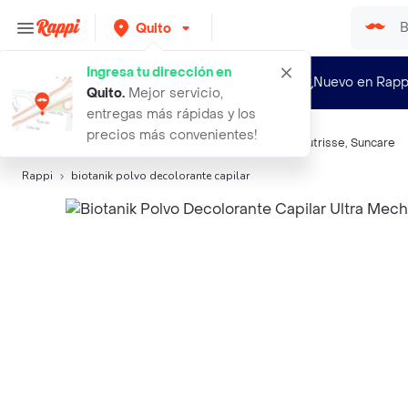
Quito
Ingresa tu dirección en
¿Nuevo en Rapp
Quito
.
Mejor servicio,
entregas más rápidas y los
precios más convenientes!
Búsquedas relacionadas:
Coloración
,
Issue
,
Bigen
,
Nutrisse
,
Suncare
Rappi
biotanik polvo decolorante capilar