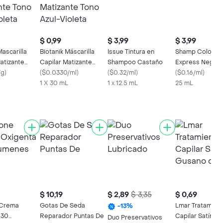
$ 0,99
$ 3,99
$ 3,99
Mascarilla
Biotanik Máscarilla
Issue Tintura en
Shamp Color Is
atizante
Capilar Matizante
Shampoo Castaño
Express Negro
 Violeta
/g
)
Tono Azul-Violeta
(
$0.0330/ml
)
(
$0.32/ml
)
(
$0.16/ml
)
1 X 30 mL
1 x 12.5 mL
25 mL
$ 10,19
$ 2,89
$ 3,35
$ 0,69
e Crema
Gotas De Seda
Lmar Tratamien
-
13
%
 30
Reparador Puntas De
Capilar Satín G
Duo Preservativos