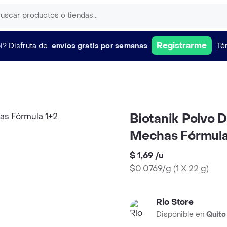
Registrarme
i?
Disfruta de
envíos gratis por semanas
Té
Biotanik Polvo D
Mechas Fórmula
$ 1,69
/
u
$0.0769/g
(
1 X 22 g
)
Rio Store
Disponible en
Quito