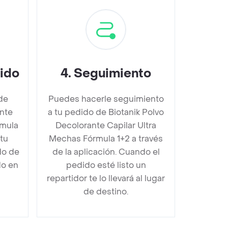
dido
4
.
Seguimiento
de
Puedes hacerle seguimiento
ante
a tu pedido de Biotanik Polvo
rmula
Decolorante Capilar Ultra
tu
Mechas Fórmula 1+2 a través
do de
de la aplicación. Cuando el
do en
pedido esté listo un
repartidor te lo llevará al lugar
de destino.