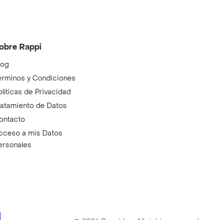
obre Rappi
log
érminos y Condiciones
olíticas de Privacidad
ratamiento de Datos
ontacto
cceso a mis Datos
ersonales
ry