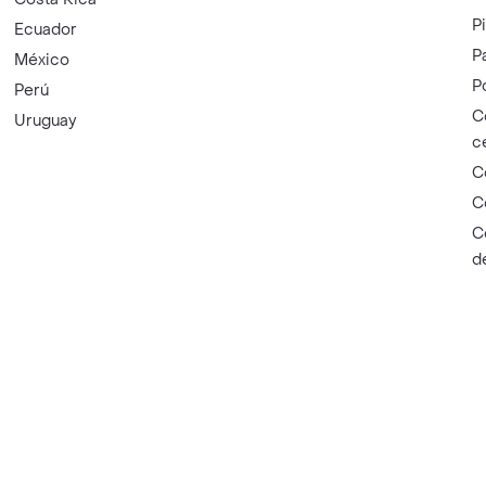
P
Ecuador
P
México
P
Perú
C
Uruguay
c
C
C
C
d