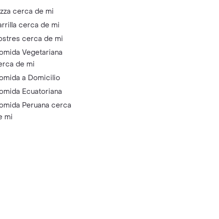
izza cerca de mi
arrilla cerca de mi
ostres cerca de mi
omida Vegetariana
erca de mi
omida a Domicilio
omida Ecuatoriana
omida Peruana cerca
e mi