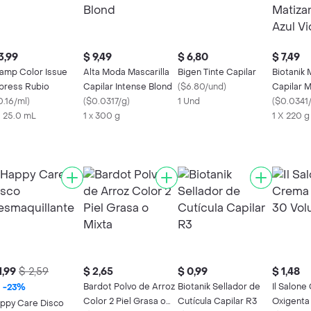
3,99
$ 9,49
$ 6,80
$ 7,49
amp Color Issue
Alta Moda Mascarilla
Bigen Tinte Capilar
Biotanik 
press Rubio
Capilar Intense Blond
(
$6.80/und
)
Capilar M
0.16/ml
)
(
$0.0317/g
)
1 Und
Tono Azul
(
$0.0341
X 25.0 mL
1 x 300 g
1 X 220 g
1,99
$ 2,59
$ 2,65
$ 0,99
$ 1,48
Bardot Polvo de Arroz
Biotanik Sellador de
Il Salon
-
23
%
Color 2 Piel Grasa o
Cutícula Capilar R3
Oxigenta
ppy Care Disco