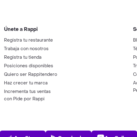
Únete a Rappi
S
Registra tu restaurante
B
Trabaja con nosotros
T
Registra tu tienda
P
Posiciones disponibles
T
Quiero ser Rappitendero
C
Haz crecer tu marca
A
P
Incrementa tus ventas
con Pide por Rappi
App Store
Play Store
AppGalle